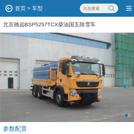
首页
>
车型
北京驰远BSP5257TCX柴油国五除雪车
参数配置