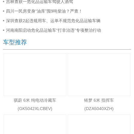
吉林查获一危化品运输车驾驶人酒驾
四川一民房变身“油库”囤9吨柴油？严查！
深圳查获2起违规用车、运单不规范危化品运输车辆
河南南阳启动危化品运输车“打非治违”专项整治行动
车型推荐
骐蔚 6米 纯电动冷藏车
铸梦 6米 指挥车
(GK5042XLCBEV)
(DZA5040XZH)