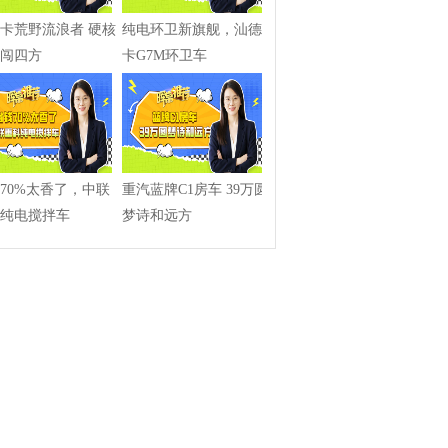
卡荒野流浪者 硬核
纯电环卫新旗舰，汕德
闯四方
卡G7M环卫车
70%太香了，中联
重汽蓝牌C1房车 39万圆
纯电搅拌车
梦诗和远方