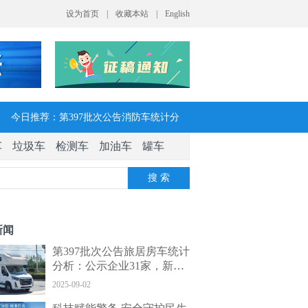
今日推荐：第397批次公告消防车统计分
车
垃圾车
检测车
加油车
罐车
析：公示企业达21家11种车型，水罐、器
搜 索
械消防车数量最多
今日推荐：让客户每趟多挣一点钱 大运
新闻
V7H危货牵引车获安徽客户青睐
第397批次公告旅居房车统计
分析：公示企业31家，新能
今日推荐：今年危险货物港口作业安全生
源旅居车数量翻新增长
2025-09-02
产整治聚焦这四方面