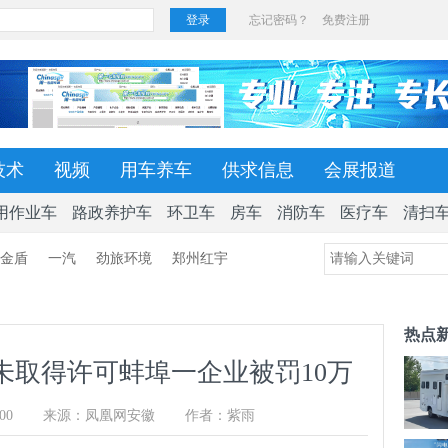
技术
视频
用车养车
供求信息
会展报道
用作业车
路政养护车
环卫车
房车
消防车
医疗车
清扫
金盾
一汽
劲旅环境
郑州红宇
热点
未取得许可蚌埠一企业被罚10万
00
来源：凤凰网安徽
作者：紫雨