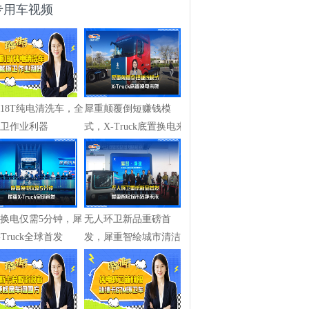
专用车视频
18T纯电清洗车，全
犀重颠覆倒短赚钱模
卫作业利器
式，X-Truck底置换电来
袭
换电仅需5分钟，犀
无人环卫新品重磅首
-Truck全球首发
发，犀重智绘城市清洁
未来