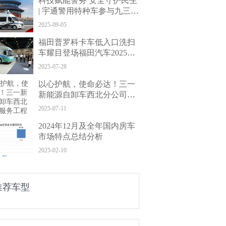
科技赋能警务 安全守护民生
| 宇通警用特种车参与九三阅
兵保障任务
2025-09-05
福田普罗科卡车低入口洗扫
车耀目登场福田汽车2025年
中商务会， 以科技重塑环卫
2025-07-28
新标杆
以心护航，使命必达！三一
新能源自卸车西北分公司服
务工程师获赠锦旗
2025-07-11
2024年12月及全年国内房车
市场特点总结分析
2025-02-10
推荐车型