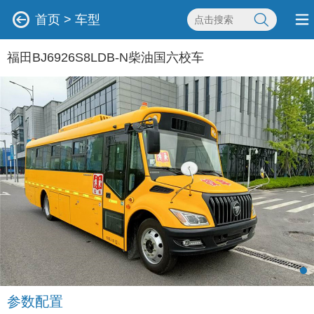
首页
>
车型
福田BJ6926S8LDB-N柴油国六校车
参数配置