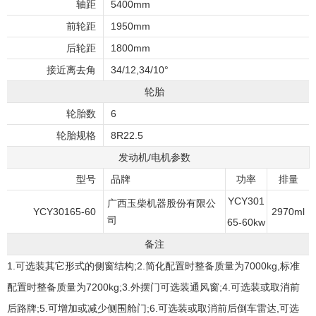
轴距
5400mm
前轮距
1950mm
后轮距
1800mm
接近离去角
34/12,34/10°
轮胎
轮胎数
6
轮胎规格
8R22.5
发动机/电机参数
型号
品牌
功率
排量
YCY301
广西玉柴机器股份有限公
YCY30165-60
2970ml
司
65-60kw
备注
1.可选装其它形式的侧窗结构;2.简化配置时整备质量为7000kg,标准
配置时整备质量为7200kg;3.外摆门可选装通风窗;4.可选装或取消前
后路牌;5.可增加或减少侧围舱门;6.可选装或取消前后倒车雷达,可选