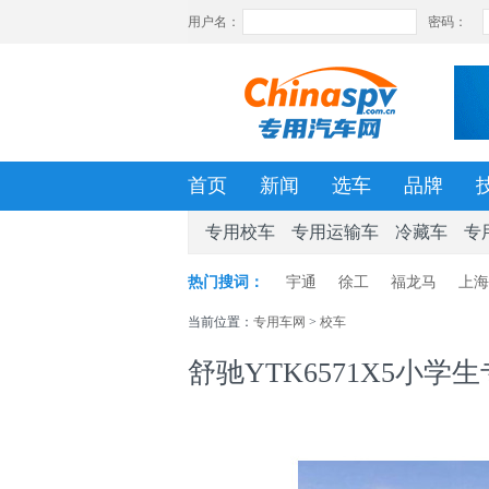
首页
新闻
选车
品牌
专用校车
专用运输车
冷藏车
专
热门搜词：
宇通
徐工
福龙马
上海
当前位置：
专用车网
>
校车
舒驰YTK6571X5小学