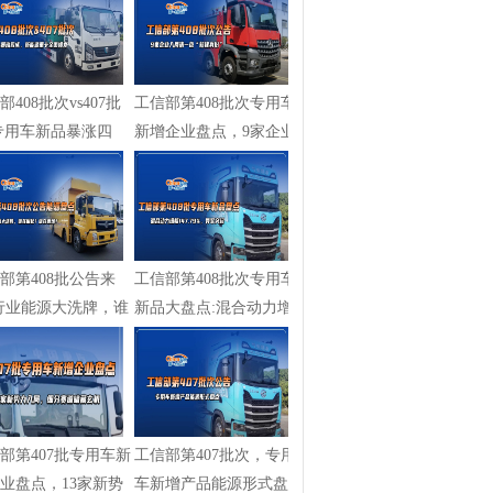
部408批次vs407批
工信部第408批次专用车
专用车新品暴涨四
新增企业盘点，9家企业
新能源...
入局清一...
部第408批公告来
工信部第408批次专用车
行业能源大洗牌，谁
新品大盘点:混合动力增
?谁...
幅147.79...
部第407批专用车新
工信部第407批次，专用
业盘点，13家新势
车新增产品能源形式盘