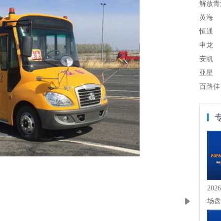
解放青
黄海
恒通
申龙
安凯
亚星
百路佳
20
场盘
崖式下