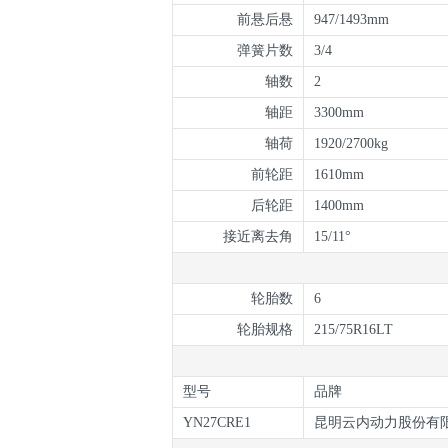
前悬后悬
947/1493mm
弹簧片数
3/4
轴数
2
轴距
3300mm
轴荷
1920/2700kg
前轮距
1610mm
后轮距
1400mm
接近离去角
15/11°
轮胎数
6
轮胎规格
215/75R16LT
型号
品牌
YN27CRE1
昆明云内动力股份有