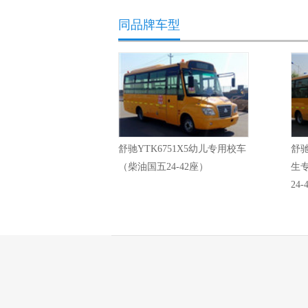
同品牌车型
舒驰YTK6751X5幼儿专用校车
舒驰
（柴油国五24-42座）
生
24