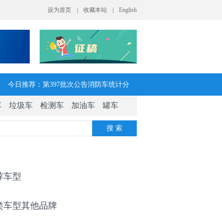
今日推荐：第397批次公告消防车统计分
车
垃圾车
检测车
加油车
罐车
析：公示企业达21家11种车型，水罐、器
搜 索
械消防车数量最多
今日推荐：让客户每趟多挣一点钱 大运
V7H危货牵引车获安徽客户青睐
荐车型
今日推荐：今年危险货物港口作业安全生
类车型其他品牌
产整治聚焦这四方面