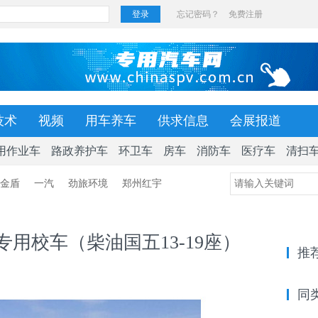
技术
视频
用车养车
供求信息
会展报道
用作业车
路政养护车
环卫车
房车
消防车
医疗车
清扫
金盾
一汽
劲旅环境
郑州红宇
生专用校车（柴油国五13-19座）
推
同