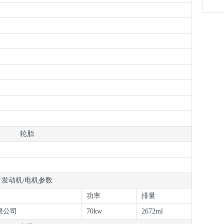
力入
轮胎
发动机/电机参数
功率
排量
限公司
70kw
2672ml