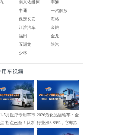
汽
南京依维柯
宇通
中通
一汽解放
保定长安
海格
江淮汽车
金旅
福田
金龙
五洲龙
陕汽
少林
专用车视频
261-5月医疗专用车市
2026危化品运输车：全
点 拐点已至！从断
行业涨5.89%，它却跌
...
58%，专用车...