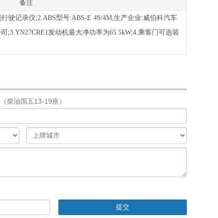
备注
驶记录仪;2.ABS型号:ABS-E 4S/4M,生产企业:威伯科汽车
;3.YN27CRE1发动机最大净功率为65.5kW;4.乘客门可选装
（柴油国五13-19座）