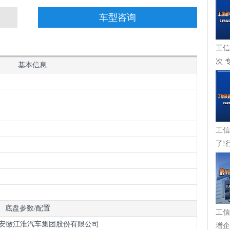
车型咨询
工信
次 
基本信息
成，
工信
了!
在崛起
底盘参数/配置
工信
 三类 安徽江淮汽车集团股份有限公司
增企