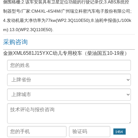
侧围格栅;2.该车安装具有卫星定位功能的行驶记录仪;3.ABS系统控
制器型号/厂家:CM4XL-4S/4M/广州瑞立科密汽车电子股份有限公司;
4.发动机最大净功率为77kw(WP2.3Q110E50);8.油耗申报值(L/100k
m):13.0(WP2.3Q110E50).
采购咨询
金旅XML6581J15YXC幼儿专用校车（柴油国五10-19座）