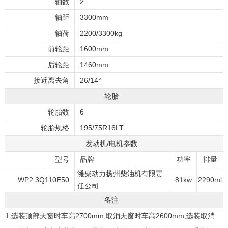
轴数
2
轴距
3300mm
轴荷
2200/3300kg
前轮距
1600mm
后轮距
1460mm
接近离去角
26/14°
轮胎
轮胎数
6
轮胎规格
195/75R16LT
发动机/电机参数
型号
品牌
功率
排量
潍柴动力扬州柴油机有限责
WP2.3Q110E50
81kw
2290ml
任公司
备注
1.选装顶部天窗时车高2700mm,取消天窗时车高2600mm;选装取消