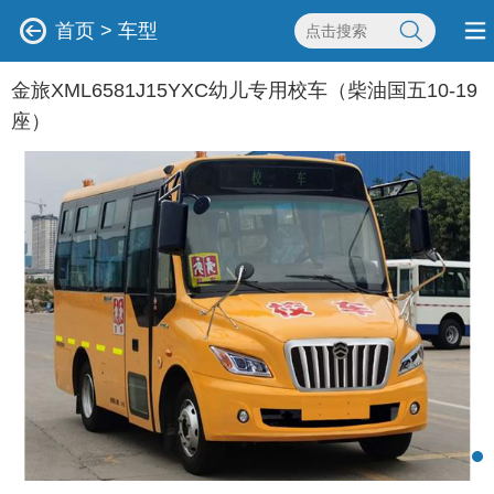
首页
>
车型
金旅XML6581J15YXC幼儿专用校车（柴油国五10-19
座）