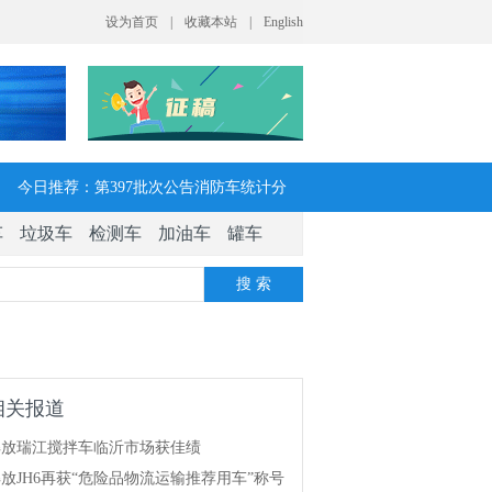
今日推荐：第397批次公告消防车统计分
车
垃圾车
检测车
加油车
罐车
析：公示企业达21家11种车型，水罐、器
搜 索
械消防车数量最多
今日推荐：让客户每趟多挣一点钱 大运
V7H危货牵引车获安徽客户青睐
相关报道
今日推荐：今年危险货物港口作业安全生
解放瑞江搅拌车临沂市场获佳绩
放JH6再获“危险品物流运输推荐用车”称号
产整治聚焦这四方面