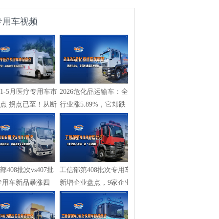
专用车视频
261-5月医疗专用车市
2026危化品运输车：全
点 拐点已至！从断
行业涨5.89%，它却跌
...
58%，专用车...
部408批次vs407批
工信部第408批次专用车
专用车新品暴涨四
新增企业盘点，9家企业
新能源...
入局清一...