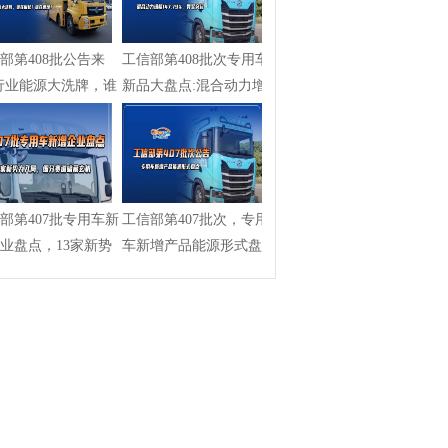
部第408批公告来
工信部第408批次专用车
行业能源大洗牌，谁
新品大盘点:混合动力增
?谁...
幅147.79...
部第407批专用车新
工信部第407批次，专用
业盘点，13家新势
车新增产品能源形式盘
局，...
点