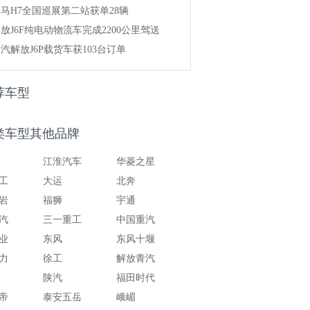
马H7全国巡展第二站获单28辆
放J6F纯电动物流车完成2200公里驾送
汽解放J6P载货车获103台订单
荐车型
类车型其他品牌
江淮汽车
华菱之星
工
大运
北奔
岩
福狮
宇通
汽
三一重工
中国重汽
业
东风
东风十堰
力
徐工
解放青汽
陕汽
福田时代
帝
泰安五岳
峨嵋