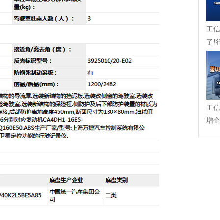
工信
了!
在崛起
工信
增企
力入