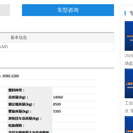
车型咨询
基本信息
5A85
20
场盘
崖式下
工信
次 
成，