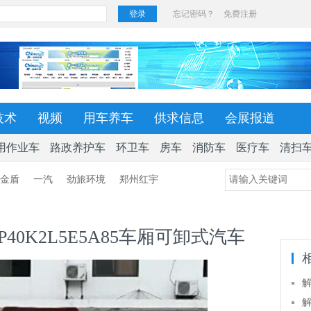
技术
视频
用车养车
供求信息
会展报道
用作业车
路政养护车
环卫车
房车
消防车
医疗车
清扫
金盾
一汽
劲旅环境
郑州红宇
P40K2L5E5A85车厢可卸式汽车
解