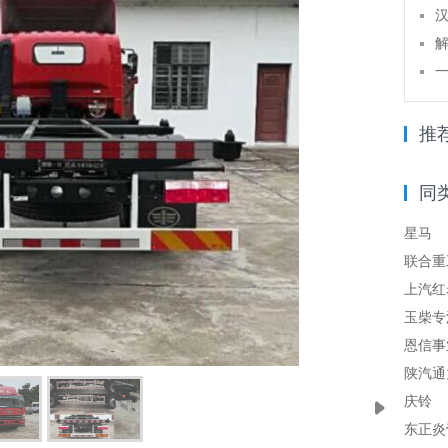
汉
解
一
推
同
星马
联合重
上汽红
玉柴专
恩信事
陕汽通
庆铃
东正炎