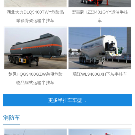
湖北大力DLQ9400TWY危险品
宏宙牌HZZ9401GYY运油半挂
罐箱骨架运输半挂车
车
楚风HQG9400GZW杂项危险
瑞江WL9400GXH下灰半挂车
物品罐式运输半挂车
更多半挂车车型→
消防车