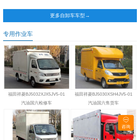
1800+2800/3100/3250+1350
厢可卸式汽车
自卸车
更多自卸车车型→
专用作业车
福田祥菱BJ5032XJX5JV5-01
福田祥菱BJ5030XSH4JV5-01
汽油国六检修车
汽油国六售货车
咨询