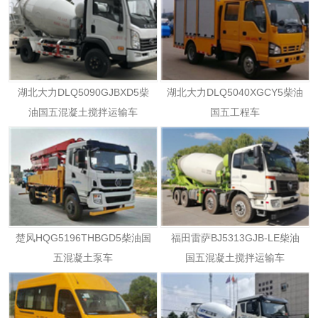
湖北大力DLQ5090GJBXD5柴
湖北大力DLQ5040XGCY5柴油
油国五混凝土搅拌运输车
国五工程车
楚风HQG5196THBGD5柴油国
福田雷萨BJ5313GJB-LE柴油
五混凝土泵车
国五混凝土搅拌运输车