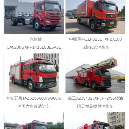
一汽解放
中联重科ZLF5231TXFZX100
CA5230GXFP1K15L5BE6A81
自装卸式消防车
柴油国六消防车
泰安五岳TAZ5166GXFSG60柴
徐工XZJ5432JXFJP72/S5柴油
油国六水罐消防车
国五举高喷射消防车