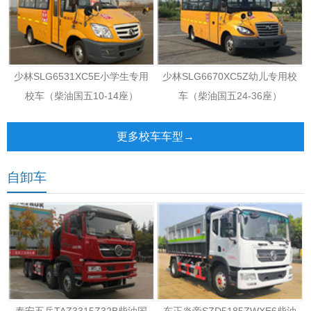
少林SLG6531XC5E小学生专用
少林SLG6670XC5Z幼儿专用校
校车（柴油国五10-14座）
车（柴油国五24-36座）
更多校车车型→
自卸车