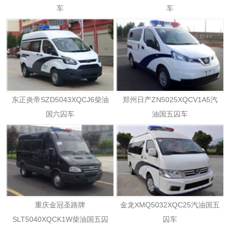
车
车
东正炎帝SZD5043XQCJ6柴油
郑州日产ZN5025XQCV1A5汽
国六囚车
油国五囚车
重庆金冠圣路牌
金龙XMQ5032XQC25汽油国五
SLT5040XQCK1W柴油国五囚
囚车