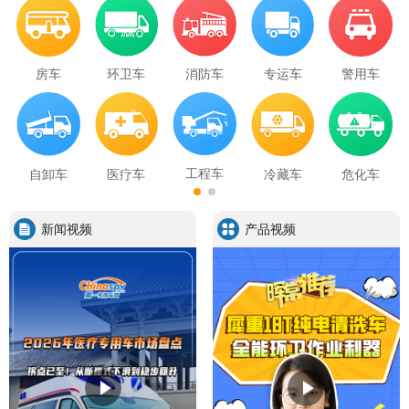
房车
环卫车
消防车
专运车
警用车
工程车
自卸车
医疗车
冷藏车
危化车
新闻视频
产品视频