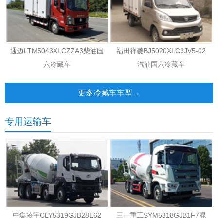
通迈LTM5043XLCZZA3柴油国
福田祥菱BJ5020XLC3JV5-02
六冷藏车
汽油国六冷藏车
更多冷藏车车型→
专用运输车
中集凌宇CLY5319GJB28E62
三一重工SYM5318GJB1F7混