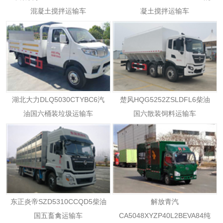
混凝土搅拌运输车
凝土搅拌运输车
湖北大力DLQ5030CTYBC6汽
楚风HQG5252ZSLDFL6柴油
油国六桶装垃圾运输车
国六散装饲料运输车
东正炎帝SZD5310CCQD5柴油
解放青汽
国五畜禽运输车
CA5048XYZP40L2BEVA84纯