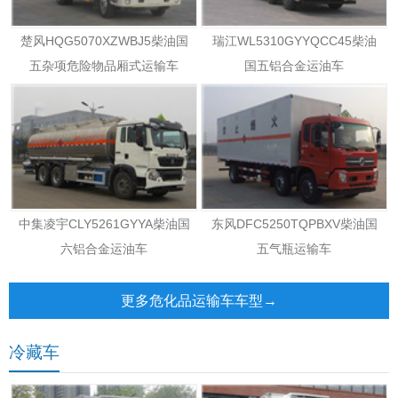
楚风HQG5070XZWBJ5柴油国
瑞江WL5310GYYQCC45柴油
五杂项危险物品厢式运输车
国五铝合金运油车
中集凌宇CLY5261GYYA柴油国
东风DFC5250TQPBXV柴油国
六铝合金运油车
五气瓶运输车
更多危化品运输车车型→
冷藏车