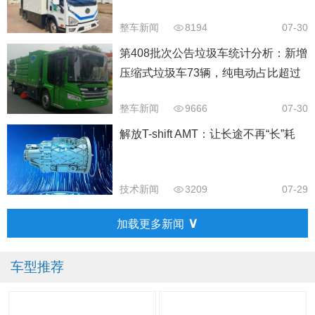
整车新闻
8194
07-30
第408批次公告垃圾车统计分析：新增
压缩式垃圾车73辆，纯电动占比超过
40%以上
整车新闻
9666
07-30
解放T-shift AMT：让长途不再“长”耗
技术新闻
3209
07-29
∨
加载更多新闻
车型推荐