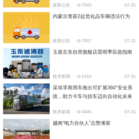
政策公告
7043
07-31
内蒙古查获2起危化品车辆违法行为
政策公告
7007
07-31
玉柴京东自营旗舰店雷雨季应急指南
技术新闻
3154
07-31
采埃孚商用车推出可扩展360°安全系
统，助力卡车与挂车迈向自动化未来
技术新闻
3445
07-31
越南“电力合伙人”点赞潍柴