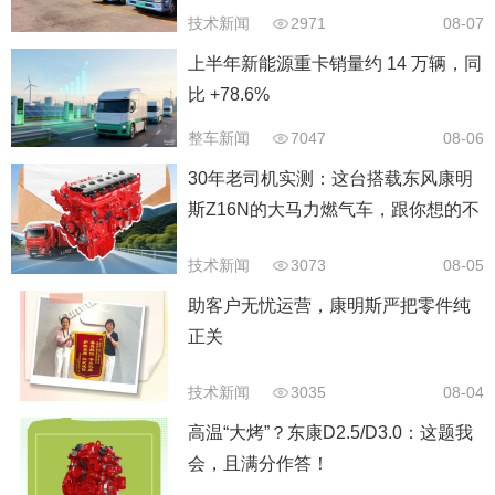
技术新闻
2971
08-07
上半年新能源重卡销量约 14 万辆，同
比 +78.6%
整车新闻
7047
08-06
30年老司机实测：这台搭载东风康明
斯Z16N的大马力燃气车，跟你想的不
太一样
技术新闻
3073
08-05
助客户无忧运营，康明斯严把零件纯
正关
技术新闻
3035
08-04
高温“大烤”？东康D2.5/D3.0：这题我
会，且满分作答！