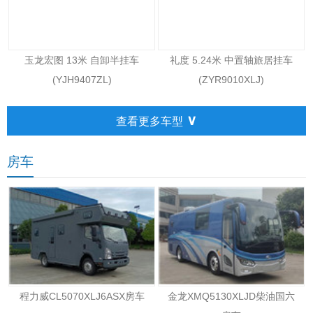
玉龙宏图 13米 自卸半挂车
礼度 5.24米 中置轴旅居挂车
(YJH9407ZL)
(ZYR9010XLJ)
∨
查看更多车型
房车
程力威CL5070XLJ6ASX房车
金龙XMQ5130XLJD柴油国六