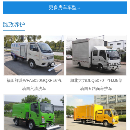
更多房车车型→
路政养护
福田祥菱WFA5030GQXFE6汽
湖北大力DLQ5070TYHJJ5柴
油国六清洗车
油国五路面养护车