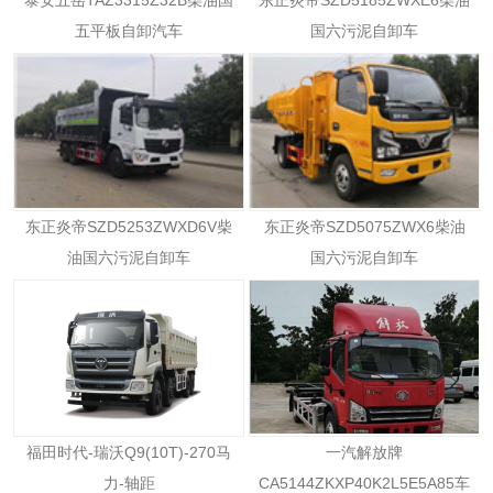
泰安五岳TAZ3315Z32B柴油国
东正炎帝SZD5185ZWXE6柴油
五平板自卸汽车
国六污泥自卸车
东正炎帝SZD5253ZWXD6V柴
东正炎帝SZD5075ZWX6柴油
油国六污泥自卸车
国六污泥自卸车
福田时代-瑞沃Q9(10T)-270马
一汽解放牌
力-轴距
CA5144ZKXP40K2L5E5A85车