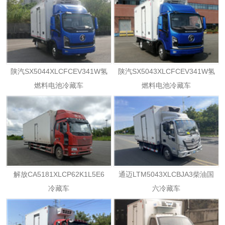
陕汽SX5044XLCFCEV341W氢
陕汽SX5043XLCFCEV341W氢
燃料电池冷藏车
燃料电池冷藏车
解放CA5181XLCP62K1L5E6
通迈LTM5043XLCBJA3柴油国
冷藏车
六冷藏车