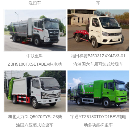
洗扫车
车
中联重科
福田祥菱BJ5031ZXX4JV3-01
ZBH5180TXSETABEV纯电动
汽油国六车厢可卸式垃圾车
洗扫车
湖北大力DLQ5070ZYSLZ6柴
宇通YTZ5180TDYD1BEV纯电
油国六压缩式垃圾车
动多功能抑尘车