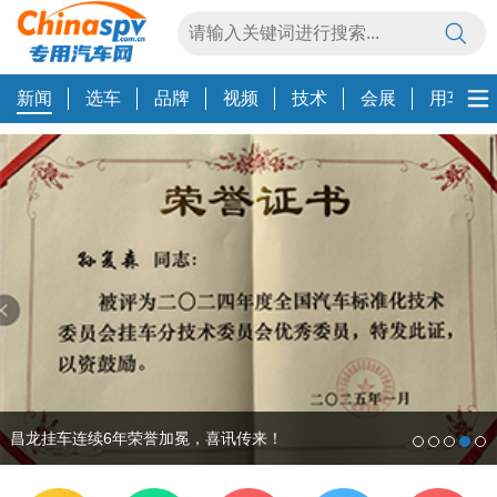
新闻
选车
品牌
视频
技术
会展
用车养
智能桥梁：皮卡SUV也能大展身手