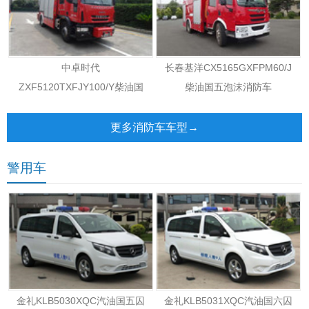
中卓时代
长春基洋CX5165GXFPM60/J
ZXF5120TXFJY100/Y柴油国
柴油国五泡沫消防车
五抢险救援消防车
更多消防车车型→
警用车
金礼KLB5030XQC汽油国五囚
金礼KLB5031XQC汽油国六囚