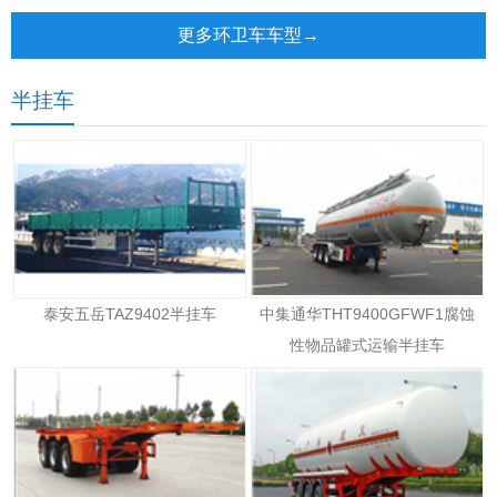
更多环卫车车型→
半挂车
泰安五岳TAZ9402半挂车
中集通华THT9400GFWF1腐蚀
性物品罐式运输半挂车