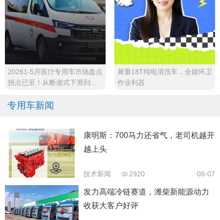
20261-5月医疗专用车市场盘点
犀重18T纯电清洗车，全能环卫
拐点已至！从断崖式下滑到稳
作业利器
步回升
专用车新闻
康明斯：700马力还省气，老司机越开
越上头
技术新闻
2920
08-07
发力高端冷链赛道，潍柴新能源动力
收获大客户好评