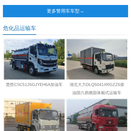
车
更多警用车车型→
危化品运输车
楚胜CSC5126GJYEH6A加油车
湖北大力DLQ5041XRGZZ6柴
油国六易燃固体厢式运输车