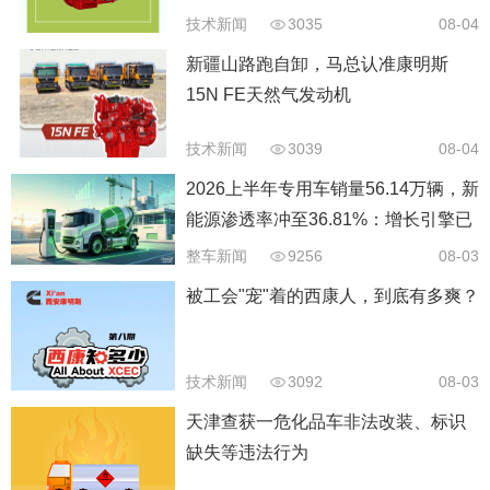
技术新闻
3035
08-04
新疆山路跑自卸，马总认准康明斯
15N FE天然气发动机
技术新闻
3039
08-04
2026上半年专用车销量56.14万辆，新
能源渗透率冲至36.81%：增长引擎已
经换挡
整车新闻
9256
08-03
被工会"宠"着的西康人，到底有多爽？
技术新闻
3092
08-03
天津查获一危化品车非法改装、标识
缺失等违法行为