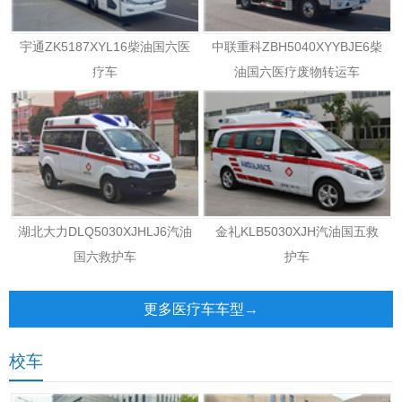
宇通ZK5187XYL16柴油国六医
中联重科ZBH5040XYYBJE6柴
疗车
油国六医疗废物转运车
湖北大力DLQ5030XJHLJ6汽油
金礼KLB5030XJH汽油国五救
国六救护车
护车
更多医疗车车型→
校车