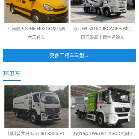
江南航天SJH5040XGC柴油国
瑞江WL5315GJBCAG5A0柴油
六工程车
国五混凝土搅拌运输车
更多工程车车型→
环卫车
福田普罗科BJ5186TXSE6-P1
程力威CLW5180TXSCDP洗扫