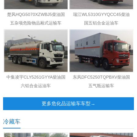
楚风HQG5070XZWBJ5柴油国
瑞江WL5310GYYQCC45柴油
五杂项危险物品厢式运输车
国五铝合金运油车
中集凌宇CLY5261GYYA柴油国
东风DFC5250TQPBXV柴油国
六铝合金运油车
五气瓶运输车
更多危化品运输车车型→
冷藏车