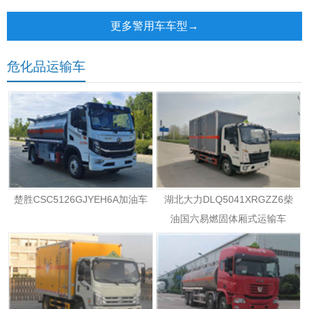
车
更多警用车车型→
危化品运输车
楚胜CSC5126GJYEH6A加油车
湖北大力DLQ5041XRGZZ6柴
油国六易燃固体厢式运输车