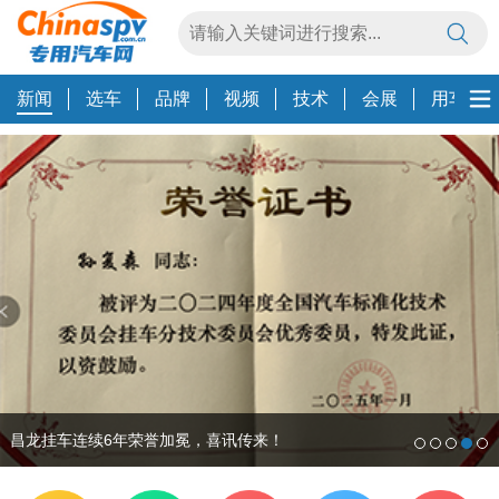
新闻
选车
品牌
视频
技术
会展
用车养
昌龙挂车连续6年荣誉加冕，喜讯传来！