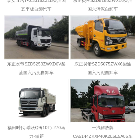
泰安五岳TAZ3315Z32B柴油国
东正炎帝SZD5185ZWXE6柴油
五平板自卸汽车
国六污泥自卸车
东正炎帝SZD5253ZWXD6V柴
东正炎帝SZD5075ZWX6柴油
油国六污泥自卸车
国六污泥自卸车
福田时代-瑞沃Q9(10T)-270马
一汽解放牌
力-轴距
CA5144ZKXP40K2L5E5A85车