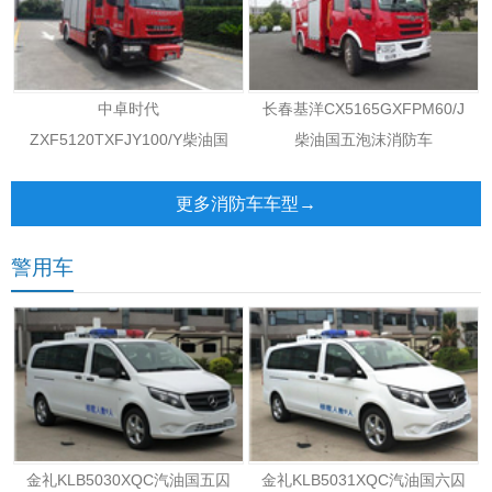
中卓时代
长春基洋CX5165GXFPM60/J
ZXF5120TXFJY100/Y柴油国
柴油国五泡沫消防车
五抢险救援消防车
更多消防车车型→
警用车
金礼KLB5030XQC汽油国五囚
金礼KLB5031XQC汽油国六囚