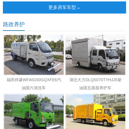
更多房车车型→
路政养护
福田祥菱WFA5030GQXFE6汽
湖北大力DLQ5070TYHJJ5柴
油国六清洗车
油国五路面养护车