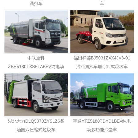
洗扫车
车
中联重科
福田祥菱BJ5031ZXX4JV3-01
ZBH5180TXSETABEV纯电动
汽油国六车厢可卸式垃圾车
洗扫车
湖北大力DLQ5070ZYSLZ6柴
宇通YTZ5180TDYD1BEV纯电
油国六压缩式垃圾车
动多功能抑尘车