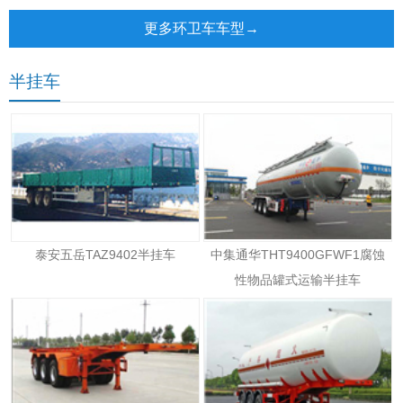
更多环卫车车型→
半挂车
泰安五岳TAZ9402半挂车
中集通华THT9400GFWF1腐蚀
性物品罐式运输半挂车