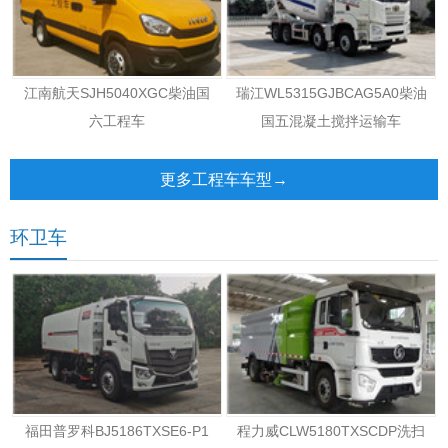
江南航天SJH5040XGC柴油国
瑞江WL5315GJBCAG5A0柴油
六工程车
国五混凝土搅拌运输车
更多工程车车型→
环卫车
福田普罗科BJ5186TXSE6-P1
程力威CLW5180TXSCDP洗扫