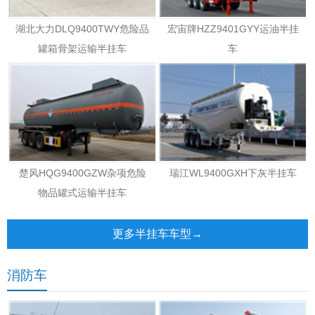
湖北大力DLQ9400TWY危险品
宏宙牌HZZ9401GYY运油半挂
罐箱骨架运输半挂车
车
楚风HQG9400GZW杂项危险
瑞江WL9400GXH下灰半挂车
物品罐式运输半挂车
更多半挂车车型→
消防车