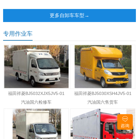
1800+2800/3100/3250+1350
厢可卸式汽车
自卸车
更多自卸车车型→
专用作业车
福田祥菱BJ5032XJX5JV5-01
福田祥菱BJ5030XSH4JV5-01
汽油国六检修车
汽油国六售货车
咨询