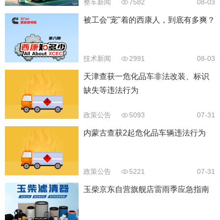
整车新闻
7582
08-03
被工会"宠"着的西康人，到底有多爽？
技术新闻
2991
08-03
天津查获一危化品车非法改装、标识
缺失等违法行为
政策公告
5093
07-31
内蒙古查获2起危化品车辆违法行为
政策公告
5221
07-31
玉柴京东自营旗舰店雷雨季应急指南