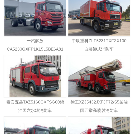
一汽解放
中联重科ZLF5231TXFZX100
CA5230GXFP1K15L5BE6A81
自装卸式消防车
柴油国六消防车
泰安五岳TAZ5166GXFSG60柴
徐工XZJ5432JXFJP72/S5柴油
油国六水罐消防车
国五举高喷射消防车