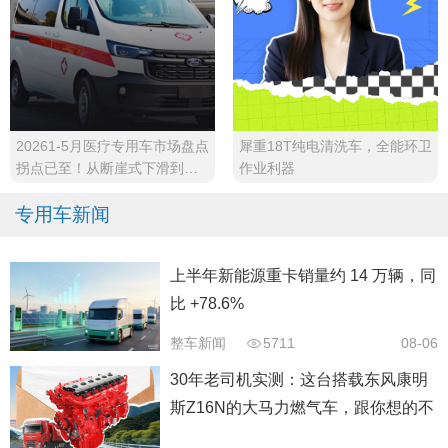
20261-5月医疗专用车市场盘点
犀重18T纯电清洗车，全能环卫
拐点已至！从断崖式下滑到稳
作业利器
步回升
专用车新闻
上半年新能源重卡销量约 14 万辆，同
比 +78.6%
整车新闻
5711
08-06
30年老司机实测：这台搭载东风康明
斯Z16N的大马力燃气车，跟你想的不
太一样