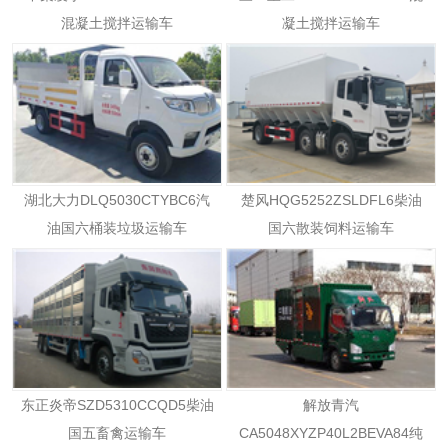
混凝土搅拌运输车
凝土搅拌运输车
湖北大力DLQ5030CTYBC6汽
楚风HQG5252ZSLDFL6柴油
油国六桶装垃圾运输车
国六散装饲料运输车
东正炎帝SZD5310CCQD5柴油
解放青汽
国五畜禽运输车
CA5048XYZP40L2BEVA84纯