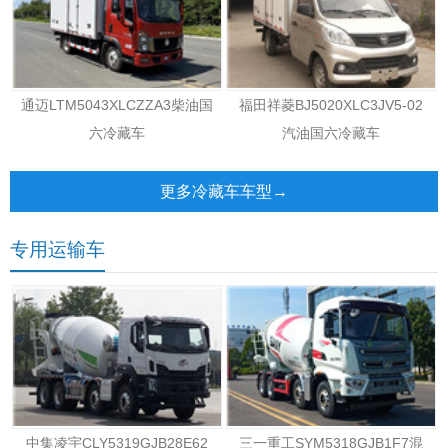
通迈LTM5043XLCZZA3柴油国
福田祥菱BJ5020XLC3JV5-02
六冷藏车
汽油国六冷藏车
更多冷藏车车型→
专用运输车
中集凌宇CLY5319GJB28E62
三一重工SYM5318GJB1F7混