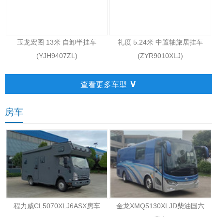
玉龙宏图 13米 自卸半挂车
礼度 5.24米 中置轴旅居挂车
(YJH9407ZL)
(ZYR9010XLJ)
∨
查看更多车型
房车
程力威CL5070XLJ6ASX房车
金龙XMQ5130XLJD柴油国六