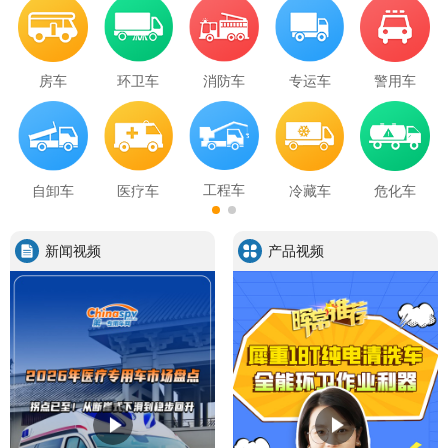
房车
环卫车
消防车
专运车
警用车
工程车
自卸车
医疗车
冷藏车
危化车
新闻视频
产品视频