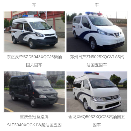
车
车
东正炎帝SZD5043XQCJ6柴油
郑州日产ZN5025XQCV1A5汽
国六囚车
油国五囚车
重庆金冠圣路牌
金龙XMQ5032XQC25汽油国五
SLT5040XQCK1W柴油国五囚
囚车