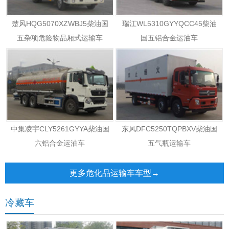
楚风HQG5070XZWBJ5柴油国
瑞江WL5310GYYQCC45柴油
五杂项危险物品厢式运输车
国五铝合金运油车
中集凌宇CLY5261GYYA柴油国
东风DFC5250TQPBXV柴油国
六铝合金运油车
五气瓶运输车
更多危化品运输车车型→
冷藏车