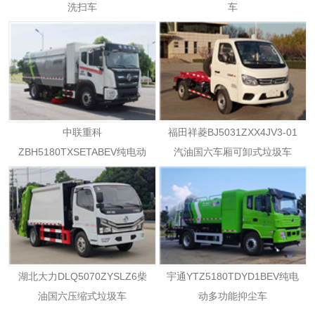
洗扫车
车
中联重科
福田祥菱BJ5031ZXX4JV3-01
ZBH5180TXSETABEV纯电动
汽油国六车厢可卸式垃圾车
洗扫车
湖北大力DLQ5070ZYSLZ6柴
宇通YTZ5180TDYD1BEV纯电
油国六压缩式垃圾车
动多功能抑尘车