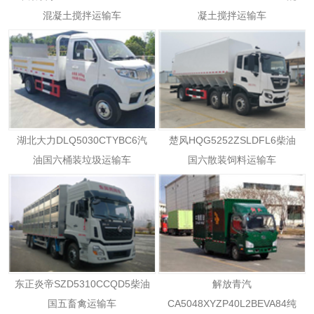
混凝土搅拌运输车
凝土搅拌运输车
湖北大力DLQ5030CTYBC6汽
楚风HQG5252ZSLDFL6柴油
油国六桶装垃圾运输车
国六散装饲料运输车
东正炎帝SZD5310CCQD5柴油
解放青汽
国五畜禽运输车
CA5048XYZP40L2BEVA84纯