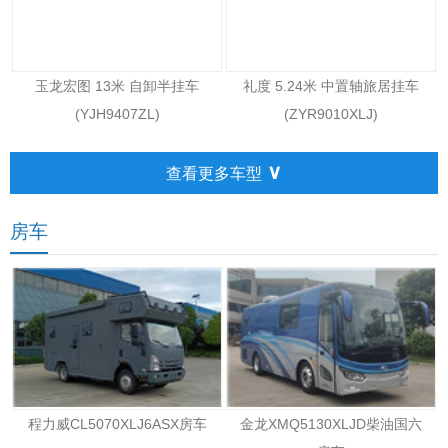
玉龙宏图 13米 自卸半挂车
礼度 5.24米 中置轴旅居挂车
(YJH9407ZL)
(ZYR9010XLJ)
∨
查看更多车型
房车
程力威CL5070XLJ6ASX房车
金龙XMQ5130XLJD柴油国六