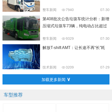
整车新闻
7940
07-30
第408批次公告垃圾车统计分析：新增
压缩式垃圾车73辆，纯电动占比超过
40%以上
整车新闻
9329
07-30
解放T-shift AMT：让长途不再“长”耗
技术新闻
3209
07-29
∨
加载更多新闻
车型推荐