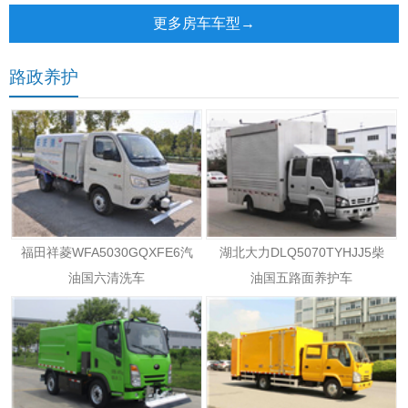
更多房车车型→
路政养护
福田祥菱WFA5030GQXFE6汽
湖北大力DLQ5070TYHJJ5柴
油国六清洗车
油国五路面养护车