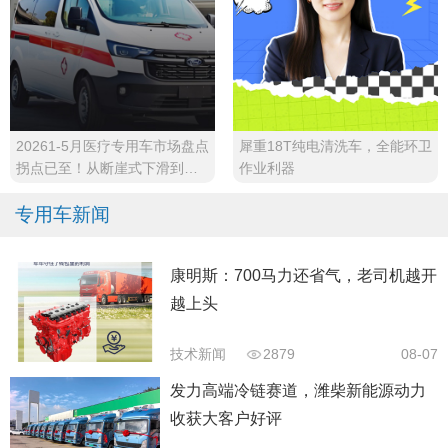
20261-5月医疗专用车市场盘点
犀重18T纯电清洗车，全能环卫
拐点已至！从断崖式下滑到稳
作业利器
步回升
专用车新闻
康明斯：700马力还省气，老司机越开
越上头
技术新闻
2879
08-07
发力高端冷链赛道，潍柴新能源动力
收获大客户好评