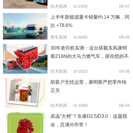
技术新闻
2950
08-07
上半年新能源重卡销量约 14 万辆，同
比 +78.6%
整车新闻
6685
08-06
30年老司机实测：这台搭载东风康明
斯Z16N的大马力燃气车，跟你想的不
太一样
技术新闻
3033
08-05
助客户无忧运营，康明斯严把零件纯
正关
技术新闻
3008
08-04
高温“大烤”？东康D2.5/D3.0：这题我
会，且满分作答！