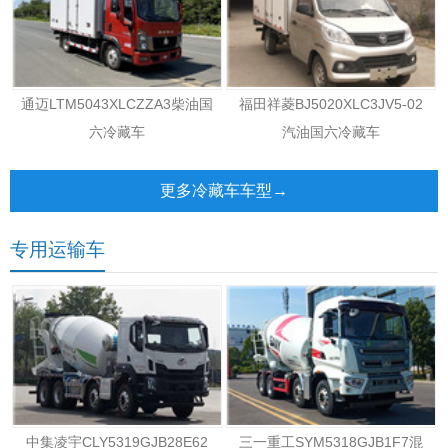
通迈LTM5043XLCZZA3柴油国
福田祥菱BJ5020XLC3JV5-02
六冷藏车
汽油国六冷藏车
更多冷藏车车型→
专用运输车
中集凌宇CLY5319GJB28E62
三一重工SYM5318GJB1F7混