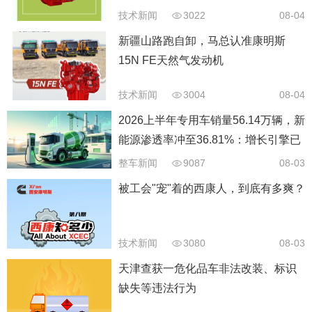
技术新闻
3022
08-04
新疆山路跑自卸，马总认准康明斯
15N FE天然气发动机
技术新闻
3004
08-04
2026上半年专用车销量56.14万辆，新
能源渗透率冲至36.81%：增长引擎已
经换挡
整车新闻
9087
08-03
被工会"宠"着的西康人，到底有多爽？
技术新闻
3080
08-03
天津查获一危化品车非法改装、标识
缺失等违法行为