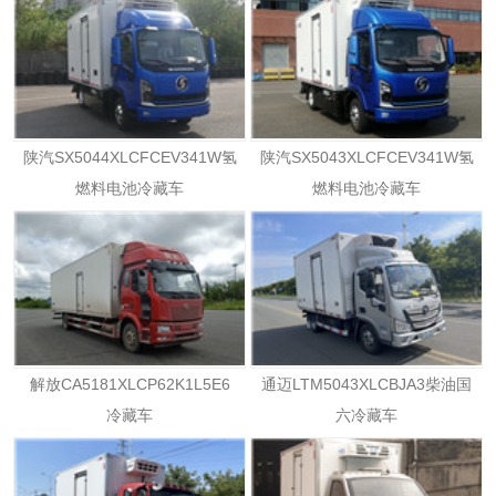
陕汽SX5044XLCFCEV341W氢
陕汽SX5043XLCFCEV341W氢
燃料电池冷藏车
燃料电池冷藏车
解放CA5181XLCP62K1L5E6
通迈LTM5043XLCBJA3柴油国
冷藏车
六冷藏车