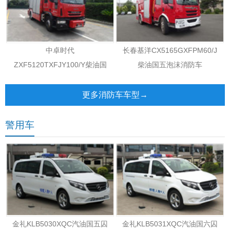
中卓时代
长春基洋CX5165GXFPM60/J
ZXF5120TXFJY100/Y柴油国
柴油国五泡沫消防车
五抢险救援消防车
更多消防车车型→
警用车
金礼KLB5030XQC汽油国五囚
金礼KLB5031XQC汽油国六囚