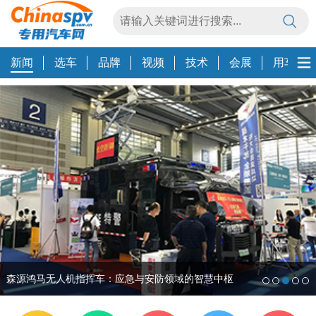
新闻
选车
品牌
视频
技术
会展
用车养
昌龙挂车连续6年荣誉加冕，喜讯传来！