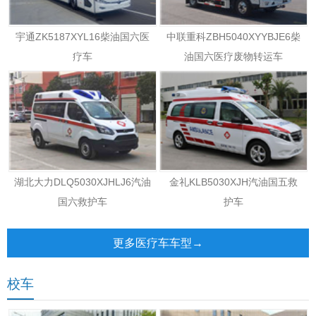
宇通ZK5187XYL16柴油国六医
中联重科ZBH5040XYYBJE6柴
疗车
油国六医疗废物转运车
湖北大力DLQ5030XJHLJ6汽油
金礼KLB5030XJH汽油国五救
国六救护车
护车
更多医疗车车型→
校车