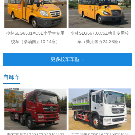
少林SLG6531XC5E小学生专用
少林SLG6670XC5Z幼儿专用校
校车（柴油国五10-14座）
车（柴油国五24-36座）
更多校车车型→
自卸车