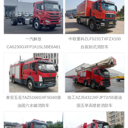
一汽解放
中联重科ZLF5231TXFZX100
CA5230GXFP1K15L5BE6A81
自装卸式消防车
柴油国六消防车
泰安五岳TAZ5166GXFSG60柴
徐工XZJ5432JXFJP72/S5柴油
油国六水罐消防车
国五举高喷射消防车