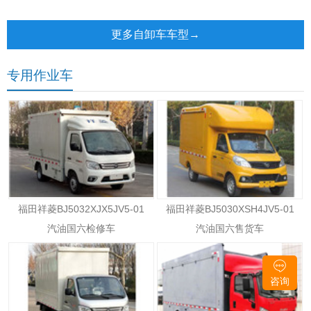
1800+2800/3100/3250+1350
厢可卸式汽车
自卸车
更多自卸车车型→
专用作业车
福田祥菱BJ5032XJX5JV5-01
福田祥菱BJ5030XSH4JV5-01
汽油国六检修车
汽油国六售货车
咨询