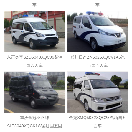
车
车
东正炎帝SZD5043XQCJ6柴油
郑州日产ZN5025XQCV1A5汽
国六囚车
油国五囚车
重庆金冠圣路牌
金龙XMQ5032XQC25汽油国五
SLT5040XQCK1W柴油国五囚
囚车