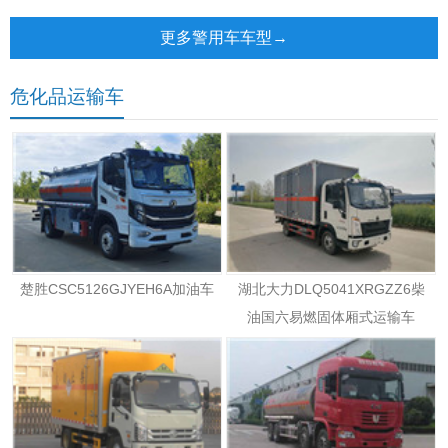
车
更多警用车车型→
危化品运输车
楚胜CSC5126GJYEH6A加油车
湖北大力DLQ5041XRGZZ6柴
油国六易燃固体厢式运输车