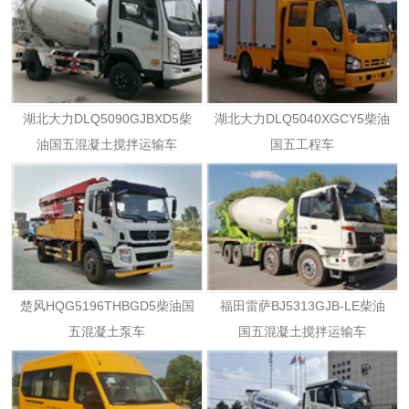
湖北大力DLQ5090GJBXD5柴
湖北大力DLQ5040XGCY5柴油
油国五混凝土搅拌运输车
国五工程车
楚风HQG5196THBGD5柴油国
福田雷萨BJ5313GJB-LE柴油
五混凝土泵车
国五混凝土搅拌运输车