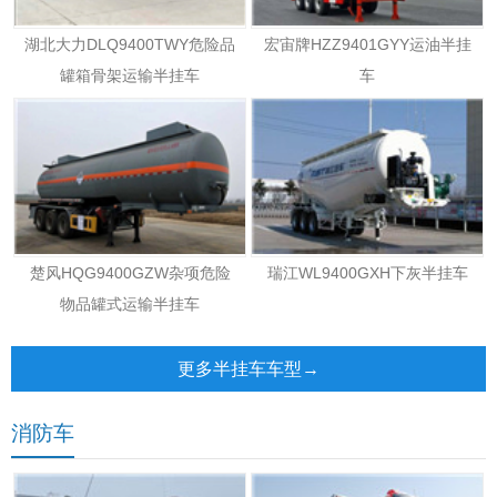
湖北大力DLQ9400TWY危险品
宏宙牌HZZ9401GYY运油半挂
罐箱骨架运输半挂车
车
楚风HQG9400GZW杂项危险
瑞江WL9400GXH下灰半挂车
物品罐式运输半挂车
更多半挂车车型→
消防车