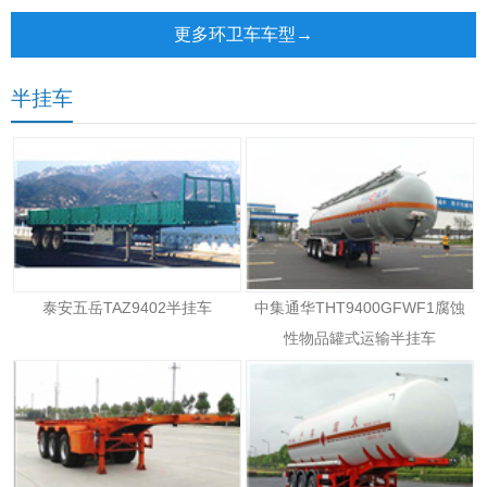
更多环卫车车型→
半挂车
泰安五岳TAZ9402半挂车
中集通华THT9400GFWF1腐蚀
性物品罐式运输半挂车