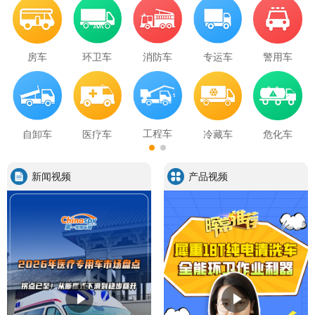
房车
环卫车
消防车
专运车
警用车
工程车
自卸车
医疗车
冷藏车
危化车
新闻视频
产品视频