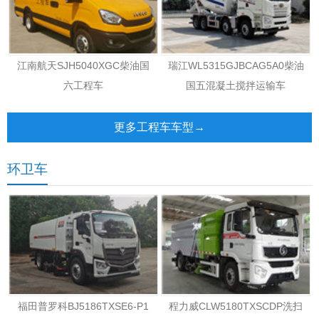
江南航天SJH5040XGC柴油国
瑞江WL5315GJBCAG5A0柴油
六工程车
国五混凝土搅拌运输车
更多工程车车型→
环卫车
福田普罗科BJ5186TXSE6-P1
程力威CLW5180TXSCDP洗扫