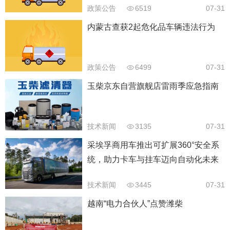
政策公告
6519
07-31
内蒙古查获2起危化品车辆违法行为
政策公告
6499
07-31
玉柴京东自营旗舰店雷雨季应急指南
技术新闻
3135
07-31
采埃孚商用车推出可扩展360°安全系
统，助力卡车与挂车迈向自动化未来
技术新闻
3445
07-31
越南“电力合伙人”点赞潍柴