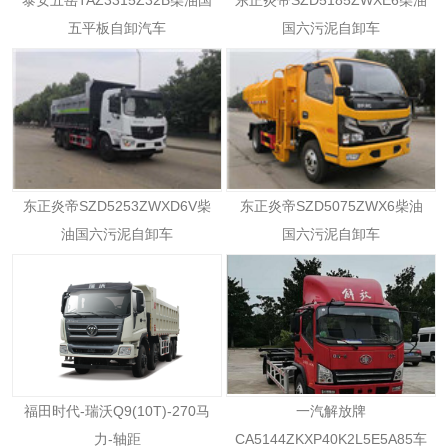
泰安五岳TAZ3315Z32B柴油国
东正炎帝SZD5185ZWXE6柴油
五平板自卸汽车
国六污泥自卸车
东正炎帝SZD5253ZWXD6V柴
东正炎帝SZD5075ZWX6柴油
油国六污泥自卸车
国六污泥自卸车
福田时代-瑞沃Q9(10T)-270马
一汽解放牌
力-轴距
CA5144ZKXP40K2L5E5A85车