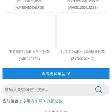
佳运 6米 电视车
阿诺科图 6米 旅居车
(AJY5045XDSJX6)
(ANK5120XLJZZ6)
玉龙宏图 13米 自卸半挂车
礼度 5.24米 中置轴旅居挂车
(YJH9407ZL)
(ZYR9010XLJ)
∨
查看更多车型
当前位置：
专用汽车网
>
政策公告