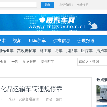
技术
视频
用车养车
供求信息
会展报道
用作业车
路政养护车
环卫车
房车
消防车
医疗车
清扫
金盾
一汽
劲旅环境
郑州红宇
热点
危化品运输车辆违规停靠
0
来源：安徽交通运输
作者：紫雨