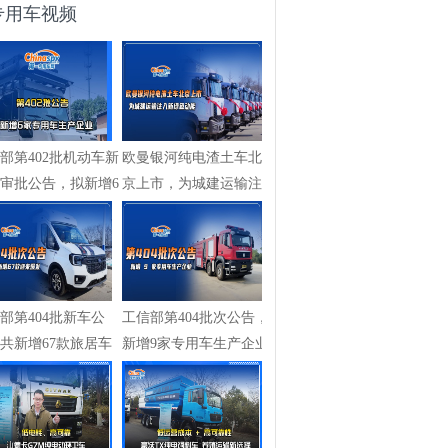
专用车视频
部第402批机动车新
欧曼银河纯电渣土车北
审批公告，拟新增6
京上市，为城建运输注
用车...
入全新绿色...
部第404批新车公
工信部第404批次公告，
共新增67款旅居车
新增9家专用车生产企业
爆发