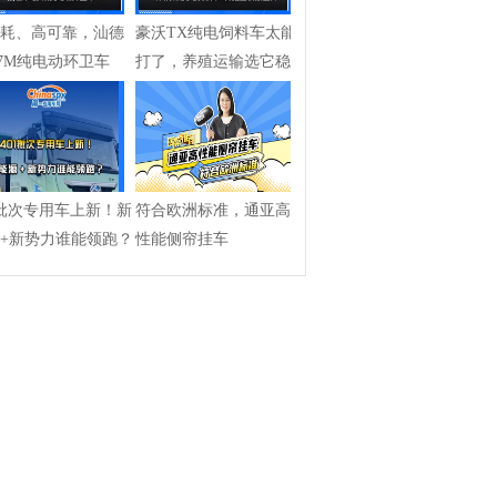
耗、高可靠，汕德
豪沃TX纯电饲料车太能
7M纯电动环卫车
打了，养殖运输选它稳
了
1批次专用车上新！新
符合欧洲标准，通亚高
+新势力谁能领跑？
性能侧帘挂车