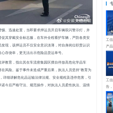
警惕、迅速处置，当即要求押运员开启车辆双闪警示灯，并
督促其穿戴安全标志服，在车外全程看护车辆，严防各类安
工信
员发现，该押运员不仅安全意识淡薄，对自身岗位职责认识
产品
家专
性心存侥幸，更无法出示危险品货运单号。
批评教育，指出其在车流密集园区擅自停放高危化学品车
潜在风险。鉴于事件未造成严重后果，执法人员坚持“教育为
法，详细讲解危化品运输法律法规、安全规程及违停危害，引
工信
承诺今后严格守法、规范操作，对执法人员柔性执法、温情
告，
迎来