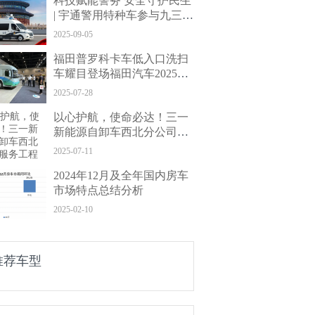
科技赋能警务 安全守护民生
| 宇通警用特种车参与九三阅
兵保障任务
2025-09-05
福田普罗科卡车低入口洗扫
车耀目登场福田汽车2025年
中商务会， 以科技重塑环卫
2025-07-28
新标杆
以心护航，使命必达！三一
新能源自卸车西北分公司服
务工程师获赠锦旗
2025-07-11
2024年12月及全年国内房车
市场特点总结分析
2025-02-10
推荐车型