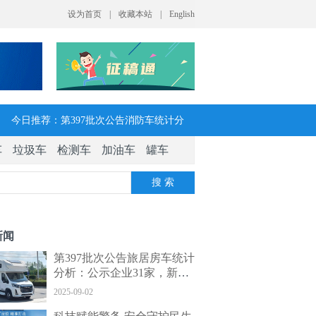
今日推荐：第397批次公告消防车统计分
车
垃圾车
检测车
加油车
罐车
析：公示企业达21家11种车型，水罐、器
搜 索
械消防车数量最多
今日推荐：让客户每趟多挣一点钱 大运
新闻
V7H危货牵引车获安徽客户青睐
第397批次公告旅居房车统计
分析：公示企业31家，新能
今日推荐：今年危险货物港口作业安全生
源旅居车数量翻新增长
2025-09-02
产整治聚焦这四方面