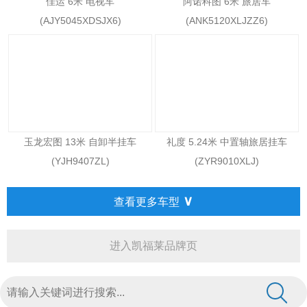
佳运 6米 电视车
阿诺科图 6米 旅居车
(AJY5045XDSJX6)
(ANK5120XLJZZ6)
玉龙宏图 13米 自卸半挂车
礼度 5.24米 中置轴旅居挂车
(YJH9407ZL)
(ZYR9010XLJ)
∨
查看更多车型
进入凯福莱品牌页