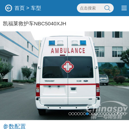
首页
>
车型
凯福莱救护车NBC5040XJH
参数配置