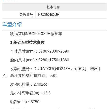
基本信息
公告型号
NBC5040XJH
车型介绍
凯福莱牌NBC5040XJH救护车
1.基础车型技术参数
车体尺寸(mm)：5780×2000×2590
舱内尺寸(mm)：3280×1750×1860
发动机型号：DURATORQ4D243H四缸直列、增压中
冷、高压共轨柴油机前置、后驱
发动机排量：2.402cc
最小转弯半径(m)：13.3
轴距(mm)：3750