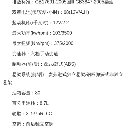
排放标准：GB17691-2005国Ⅲ,GB3847-2005柴油
双蓄电池(伏/安培-小时)：68(12V/A.H)
起动机(伏/千瓦时)：12V/2.2
最大功率(kw/rpm)：103/3500
最大扭矩(Nm/rpm)：375/2000
变速器：六档手动变速
制动器(前/后)：盘式/鼓式(ABS)
悬架系统(前/后)：麦弗逊式独立悬架/钢板弹簧式非独立
悬架
油箱容量：80
百公里油耗：8.7L
轮胎：215/75R16C
空调：前后独立空调