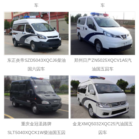
车
车
东正炎帝SZD5043XQCJ6柴油
郑州日产ZN5025XQCV1A5汽
国六囚车
油国五囚车
重庆金冠圣路牌
金龙XMQ5032XQC25汽油国五
SLT5040XQCK1W柴油国五囚
囚车