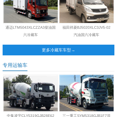
通迈LTM5043XLCZZA3柴油国
福田祥菱BJ5020XLC3JV5-02
六冷藏车
汽油国六冷藏车
更多冷藏车车型→
专用运输车
中集凌宇CLY5319GJB28E62
三一重工SYM5318GJB1F7混