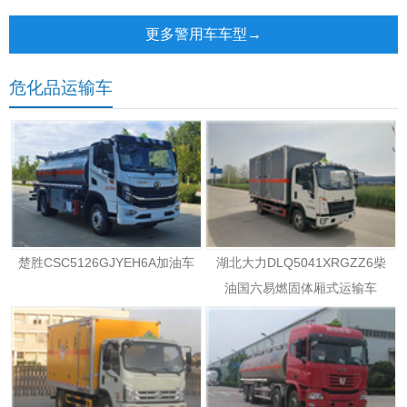
车
更多警用车车型→
危化品运输车
楚胜CSC5126GJYEH6A加油车
湖北大力DLQ5041XRGZZ6柴
油国六易燃固体厢式运输车