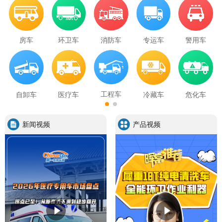
房车
环卫车
消防车
专运车
警用车
工程车
自卸车
医疗车
冷藏车
危化车
新闻视频
产品视频