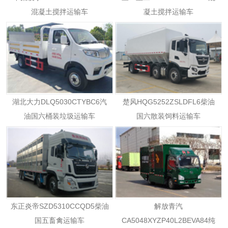
混凝土搅拌运输车
凝土搅拌运输车
湖北大力DLQ5030CTYBC6汽
楚风HQG5252ZSLDFL6柴油
油国六桶装垃圾运输车
国六散装饲料运输车
东正炎帝SZD5310CCQD5柴油
解放青汽
国五畜禽运输车
CA5048XYZP40L2BEVA84纯