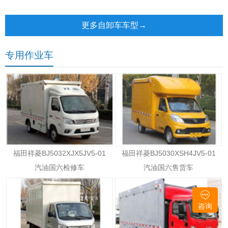
1800+2800/3100/3250+1350
厢可卸式汽车
自卸车
更多自卸车车型→
专用作业车
福田祥菱BJ5032XJX5JV5-01
福田祥菱BJ5030XSH4JV5-01
汽油国六检修车
汽油国六售货车
咨询