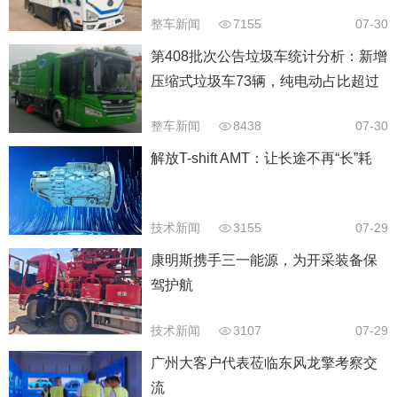
整车新闻
7155
07-30
第408批次公告垃圾车统计分析：新增
压缩式垃圾车73辆，纯电动占比超过
40%以上
整车新闻
8438
07-30
解放T-shift AMT：让长途不再“长”耗
技术新闻
3155
07-29
康明斯携手三一能源，为开采装备保
驾护航
技术新闻
3107
07-29
广州大客户代表莅临东风龙擎考察交
流