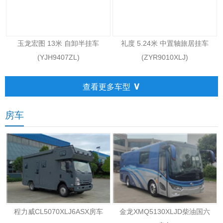
玉龙宏图 13米 自卸半挂车
礼度 5.24米 中置轴旅居挂车
(YJH9407ZL)
(ZYR9010XLJ)
∨
查看更多车型
房车
程力威CL5070XLJ6ASX房车
金龙XMQ5130XLJD柴油国六