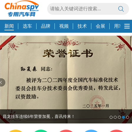
新闻
选车
品牌
视频
技术
会展
用车养
智能桥梁：皮卡SUV也能大展身手