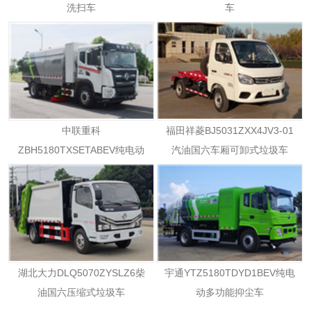
洗扫车
车
中联重科
福田祥菱BJ5031ZXX4JV3-01
ZBH5180TXSETABEV纯电动
汽油国六车厢可卸式垃圾车
洗扫车
湖北大力DLQ5070ZYSLZ6柴
宇通YTZ5180TDYD1BEV纯电
油国六压缩式垃圾车
动多功能抑尘车