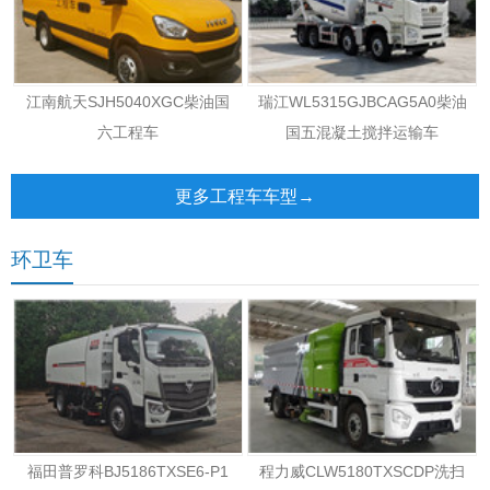
江南航天SJH5040XGC柴油国
瑞江WL5315GJBCAG5A0柴油
六工程车
国五混凝土搅拌运输车
更多工程车车型→
环卫车
福田普罗科BJ5186TXSE6-P1
程力威CLW5180TXSCDP洗扫