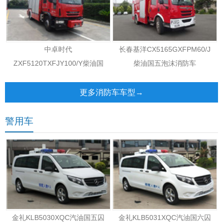
中卓时代
长春基洋CX5165GXFPM60/J
ZXF5120TXFJY100/Y柴油国
柴油国五泡沫消防车
五抢险救援消防车
更多消防车车型→
警用车
金礼KLB5030XQC汽油国五囚
金礼KLB5031XQC汽油国六囚