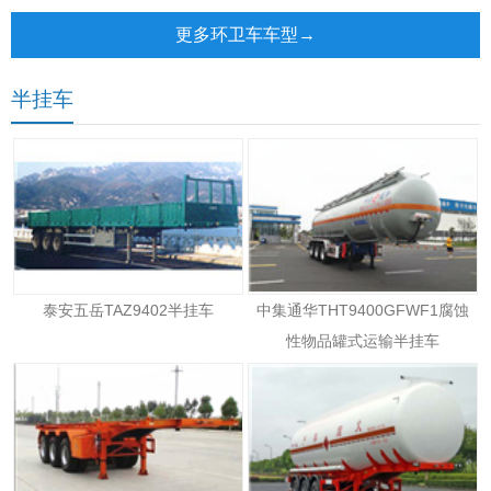
更多环卫车车型→
半挂车
泰安五岳TAZ9402半挂车
中集通华THT9400GFWF1腐蚀
性物品罐式运输半挂车