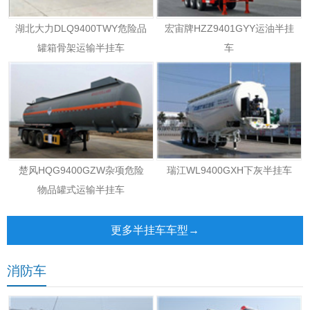
湖北大力DLQ9400TWY危险品
宏宙牌HZZ9401GYY运油半挂
罐箱骨架运输半挂车
车
楚风HQG9400GZW杂项危险
瑞江WL9400GXH下灰半挂车
物品罐式运输半挂车
更多半挂车车型→
消防车