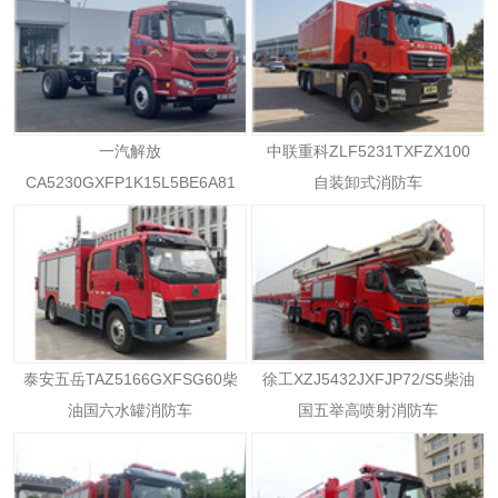
一汽解放
中联重科ZLF5231TXFZX100
CA5230GXFP1K15L5BE6A81
自装卸式消防车
柴油国六消防车
泰安五岳TAZ5166GXFSG60柴
徐工XZJ5432JXFJP72/S5柴油
油国六水罐消防车
国五举高喷射消防车