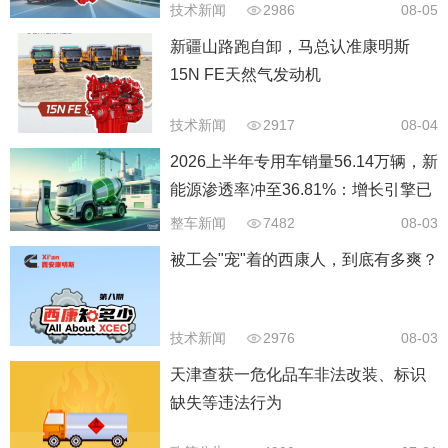
技术新闻
2986
08-05
新疆山路跑自卸，马总认准康明斯
15N FE天然气发动机
技术新闻
2917
08-04
2026上半年专用车销量56.14万辆，新
能源渗透率冲至36.81%：增长引擎已
经换挡
整车新闻
7482
08-03
被工会"宠"着的西康人，到底有多爽？
技术新闻
2976
08-03
天津查获一危化品车非法改装、标识
缺失等违法行为