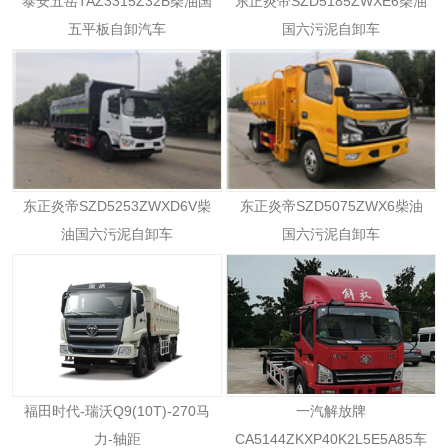
泰安五岳TAZ3315Z32B柴油国
东正炎帝SZD5185ZWXE6柴油
五平板自卸汽车
国六污泥自卸车
东正炎帝SZD5253ZWXD6V柴
东正炎帝SZD5075ZWX6柴油
油国六污泥自卸车
国六污泥自卸车
福田时代-瑞沃Q9(10T)-270马
一汽解放牌
力-轴距
CA5144ZKXP40K2L5E5A85车