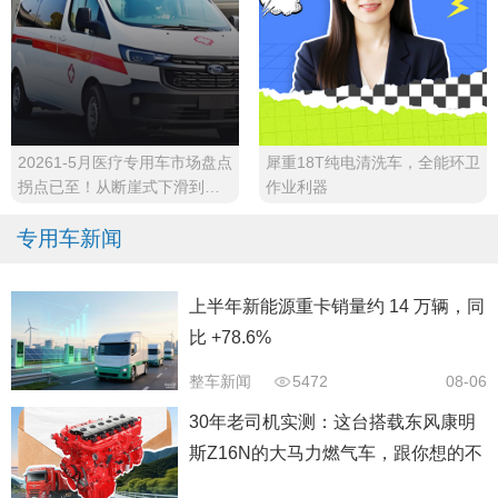
20261-5月医疗专用车市场盘点
犀重18T纯电清洗车，全能环卫
拐点已至！从断崖式下滑到稳
作业利器
步回升
专用车新闻
上半年新能源重卡销量约 14 万辆，同
比 +78.6%
整车新闻
5472
08-06
30年老司机实测：这台搭载东风康明
斯Z16N的大马力燃气车，跟你想的不
太一样