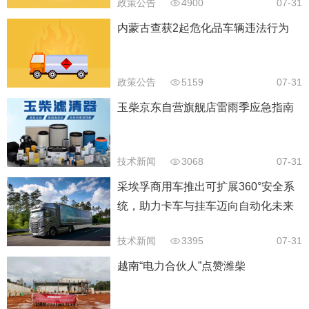
政策公告
4900
07-31
内蒙古查获2起危化品车辆违法行为
政策公告
5159
07-31
玉柴京东自营旗舰店雷雨季应急指南
技术新闻
3068
07-31
采埃孚商用车推出可扩展360°安全系
统，助力卡车与挂车迈向自动化未来
技术新闻
3395
07-31
越南“电力合伙人”点赞潍柴