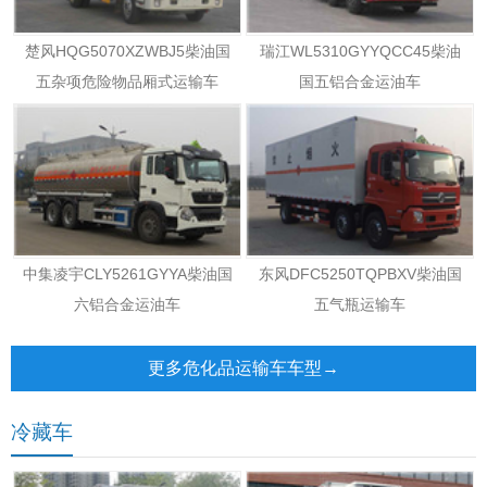
楚风HQG5070XZWBJ5柴油国
瑞江WL5310GYYQCC45柴油
五杂项危险物品厢式运输车
国五铝合金运油车
中集凌宇CLY5261GYYA柴油国
东风DFC5250TQPBXV柴油国
六铝合金运油车
五气瓶运输车
更多危化品运输车车型→
冷藏车