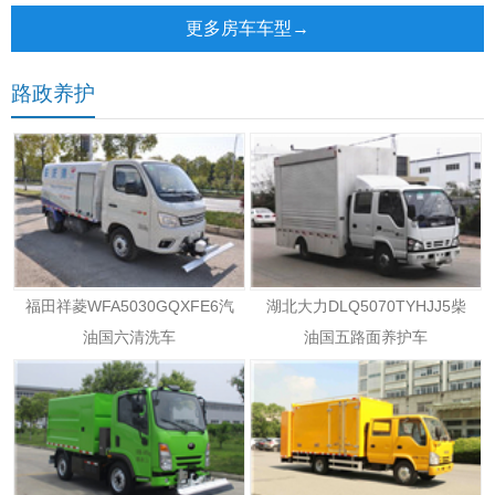
更多房车车型→
路政养护
福田祥菱WFA5030GQXFE6汽
湖北大力DLQ5070TYHJJ5柴
油国六清洗车
油国五路面养护车