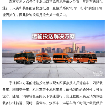
森林草原火点多位于深山或草原腹地等偏远位置，常规车辆难以
通行，人员和装备能否快速抵达，直接关系到“打早、打小”的窗口期
能否抓住，因此快速投送是控火第一道关口。
宇通解决方案的运输投送板块配备四驱救援人员运输车、四驱装
备车、班组突击车、机具车等全地形车型，依托强悍的通过性，可在
泥泞、陡坡、沟壑等复杂路况下快速通行，实现救援人员及消防救援
装备快速转运。同时，宿营车、炊事车、淋浴车为长时间扑救提供后