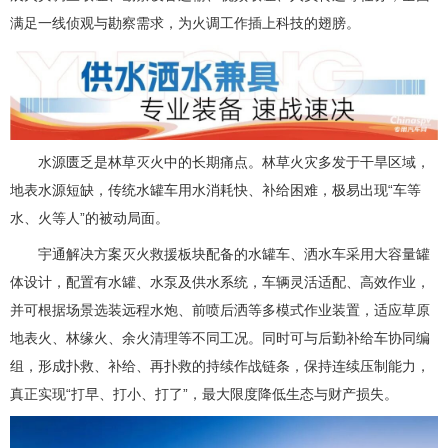
满足一线侦观与勘察需求，为火调工作插上科技的翅膀。
水源匮乏是林草灭火中的长期痛点。林草火灾多发于干旱区域，
地表水源短缺，传统水罐车用水消耗快、补给困难，极易出现“车等
水、火等人”的被动局面。
宇通解决方案灭火救援板块配备的水罐车、洒水车采用大容量罐
体设计，配置有水罐、水泵及供水系统，车辆灵活适配、高效作业，
并可根据场景选装远程水炮、前喷后洒等多模式作业装置，适应草原
地表火、林缘火、余火清理等不同工况。同时可与后勤补给车协同编
组，形成扑救、补给、再扑救的持续作战链条，保持连续压制能力，
真正实现“打早、打小、打了”，最大限度降低生态与财产损失。