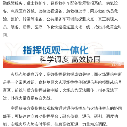
勤保障服务，猛士救护车、轻客救护车配备警示警报系统、供氧设
备、急救医疗器械、监控监视设备、急救担架等，同步做好伤员救
治、监护、转运等准备。公共服务车可辅助探测火点，真正实现人
员、装备、后勤、医疗一体化快速投送至火场一线，抢出扑救黄金时
间。
火场态势瞬息万变，高效指挥是救援成败关键，而火场通信中断
是另一个常见难题。森林草原火灾现场往往伴随通信基站损毁或信号
盲区，前线与后方指挥链路中断，火场态势无法回传，指令无法下
达，扑救力量容易各自为战。
宇通解决方案指挥侦观板块通过通信指挥车与火情侦察车的协同
部署，可快速建立移动指挥平台，融合侦察、通信、研判、调度功
能，实现火场态势实时掌握、信息高效互通、力量精准调配。