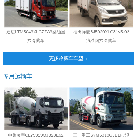
通迈LTM5043XLCZZA3柴油国
福田祥菱BJ5020XLC3JV5-02
六冷藏车
汽油国六冷藏车
更多冷藏车车型→
专用运输车
中集凌宇CLY5319GJB28E62
三一重工SYM5318GJB1F7混