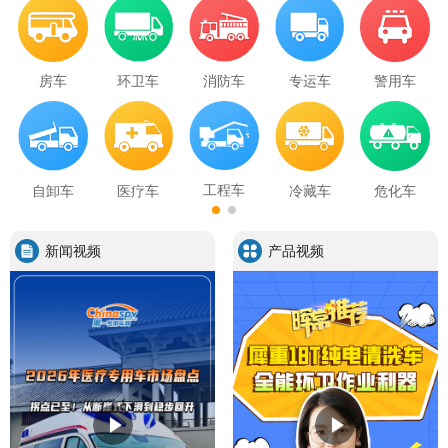
房车
环卫车
消防车
专运车
警用车
工程车
自卸车
医疗车
冷藏车
危化车
新闻视频
产品视频