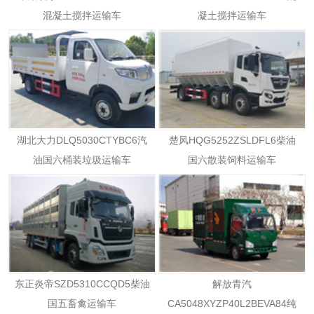
混凝土搅拌运输车
凝土搅拌运输车
湖北大力DLQ5030CTYBC6汽
楚风HQG5252ZSLDFL6柴油
油国六桶装垃圾运输车
国六散装饲料运输车
东正炎帝SZD5310CCQD5柴油
解放青汽
国五畜禽运输车
CA5048XYZP40L2BEVA84纯