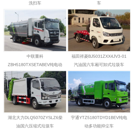
洗扫车
车
中联重科
福田祥菱BJ5031ZXX4JV3-01
ZBH5180TXSETABEV纯电动
汽油国六车厢可卸式垃圾车
洗扫车
湖北大力DLQ5070ZYSLZ6柴
宇通YTZ5180TDYD1BEV纯电
油国六压缩式垃圾车
动多功能抑尘车