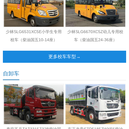
少林SLG6531XC5E小学生专用
少林SLG6670XC5Z幼儿专用校
校车（柴油国五10-14座）
车（柴油国五24-36座）
更多校车车型→
自卸车