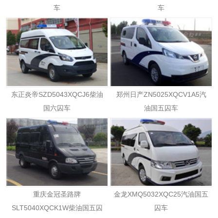
车
车
东正炎帝SZD5043XQCJ6柴油
郑州日产ZN5025XQCV1A5汽
国六囚车
油国五囚车
重庆金冠圣路牌
金龙XMQ5032XQC25汽油国五
SLT5040XQCK1W柴油国五囚
囚车