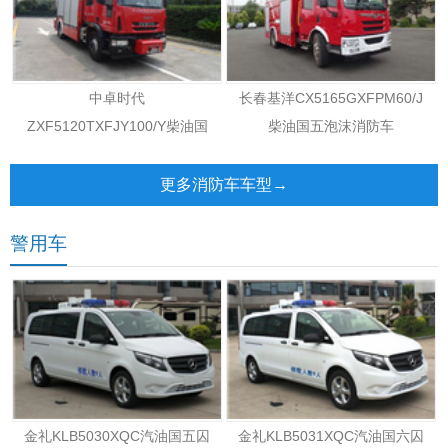
中卓时代
长春基洋CX5165GXFPM60/J
ZXF5120TXFJY100/Y柴油国
柴油国五泡沫消防车
五抢险救援消防车
更多消防车车型→
警用车
金礼KLB5030XQC汽油国五囚
金礼KLB5031XQC汽油国六囚