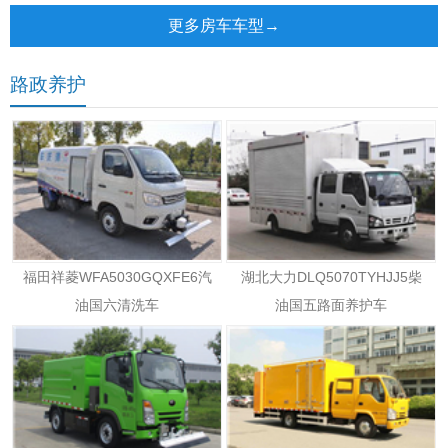
更多房车车型→
路政养护
福田祥菱WFA5030GQXFE6汽
湖北大力DLQ5070TYHJJ5柴
油国六清洗车
油国五路面养护车