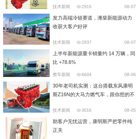
技术新闻
2915
08-07
发力高端冷链赛道，潍柴新能源动力
收获大客户好评
技术新闻
2937
08-07
上半年新能源重卡销量约 14 万辆，同
比 +78.6%
整车新闻
6604
08-06
30年老司机实测：这台搭载东风康明
斯Z16N的大马力燃气车，跟你想的不
太一样
技术新闻
3016
08-05
助客户无忧运营，康明斯严把零件纯
正关