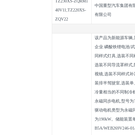
TZ230XS-ZQRM1
中国重型汽车集团有
40V11;TZ220XS-
有限公司
ZQV22
该产品为新能源车辆,
企业:磷酸铁锂电池/
同样式灯具,选装不同
选装不同导流罩样式,
视镜,选装不同样式补
装排半驾驶室,选装单
冷量相当的不同制冷
永磁同步电机,型号为TZ2
驱动电机类型为永磁同步电
为190kW。储能装置
B5A/WEB269V246-0