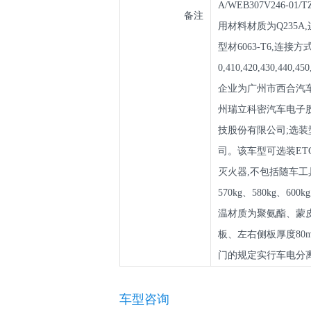
A/WEB307V246-01
备注
用材料材质为Q235A
型材6063-T6,连接方
0,410,420,430,440
企业为广州市西合汽车电
州瑞立科密汽车电子股份
技股份有限公司;选装
司。该车型可选装ET
灭火器,不包括随车工
570kg、580kg、
温材质为聚氨酯、蒙皮材
板、左右侧板厚度80
门的规定实行车电分
车型咨询