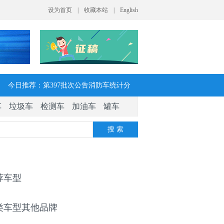
今日推荐：第397批次公告消防车统计分
车
垃圾车
检测车
加油车
罐车
析：公示企业达21家11种车型，水罐、器
搜 索
械消防车数量最多
今日推荐：让客户每趟多挣一点钱 大运
V7H危货牵引车获安徽客户青睐
荐车型
今日推荐：今年危险货物港口作业安全生
类车型其他品牌
产整治聚焦这四方面