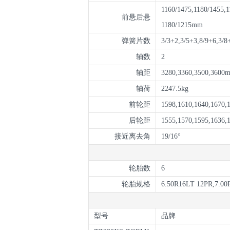
1160/1475,1180/1455,1
前悬后悬
1180/1215mm
弹簧片数
3/3+2,3/5+3,8/9+6,3/8
轴数
2
轴距
3280,3360,3500,3600
轴荷
2247.5kg
前轮距
1598,1610,1640,1670
后轮距
1555,1570,1595,1636,
接近离去角
19/16°
轮胎数
6
轮胎规格
6.50R16LT 12PR,7.00
型号
品牌