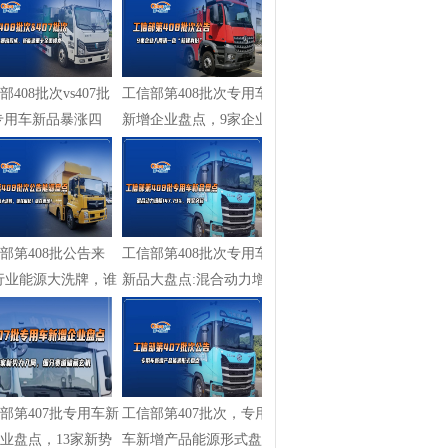
部408批次vs407批
工信部第408批次专用车
专用车新品暴涨四
新增企业盘点，9家企业
新能源...
入局清一...
部第408批公告来
工信部第408批次专用车
行业能源大洗牌，谁
新品大盘点:混合动力增
?谁...
幅147.79...
部第407批专用车新
工信部第407批次，专用
业盘点，13家新势
车新增产品能源形式盘