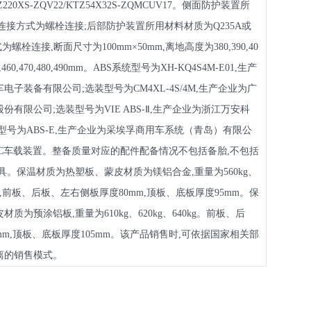
/TZ220XS-ZQV22/KTZ54X32S-ZQMCUV17。侧面防护装置所
,连接方式为螺栓连接;后部防护装置所用材料材质为Q235A或
式为螺栓连接,断面尺寸为100mm×50mm,离地高度为380,390,40
,450,460,470,480,490mm。ABS系统型号为XH-KQ4S4M-E01,生产
子装备有限公司;选装型号为CM4XL-4S/4M,生产企业为广
有限公司;选装型号为VIE ABS-Ⅱ,生产企业为浙江万安科
型号为ABS-E,生产企业为采埃孚商用车系统（青岛）有限公
C车载装置。整备质量对应的配件配备情况不包括备胎,不包括
具。保温材质为热塑板、蒙皮材质为镁铝合金,重量为560kg、
600kg,前板、后板、左右侧板厚度80mm,顶板、底板厚度95mm。保
质为预涂铝板,重量为610kg、620kg、640kg。前板、后
mm,顶板、底板厚度105mm。该产品销售时,可依据国家相关部
离的销售模式。