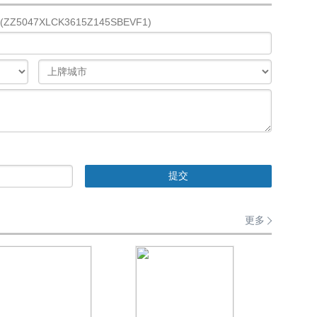
047XLCK3615Z145SBEVF1)
更多