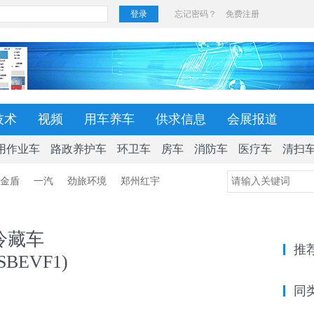
技术
视频
用车养车
供求信息
会展报道
用作业车
路政养护车
环卫车
房车
消防车
医疗车
清扫
金盾
一汽
劲旅环境
郑州红宇
冷藏车
推
SBEVF1)
同