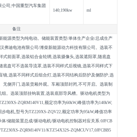
限公司;中国重型汽车集团
140;190kw
ml
备注
新能源类型为纯电动。储能装置类型/单体生产企业/总成生产
武汉弗迪电池有限公司/潍柴新能源动力科技有限公司。选装不
样式前面罩,选装铝合金轮辋,选装摄像头,选装遮阳罩,随底盘
随底盘可不选装导流罩,选装不同样式后视镜,选装不同样式下
盲镜,选装不同样式后组合灯,选装不同结构后防护及侧防护,选
、无侧开门,选装货厢外观。车厢顶部封闭,不可开启。选装制
机组。选装顶部挂钩装置,选装底部导风槽。驱动电机类型为
30XS-ZQRM140V11,额定功率为60kW,峰值功率为140kW;
机,型号为TZ220XS-ZQV22,额定功率为95kW,峰值功率
单体/储能装置总成/驱动电机/驱动电机控制器对应关系:0JFCB
1/TZ230XS-ZQRM140V11/KTZ54X32S-ZQMCUV17,0JFCBB5