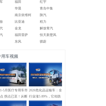
车
福田
红宇
华晨
青岛中集
南京依维柯
陕汽
放
比亚迪
程力
代
金龙
解放青汽
汽
福田雷萨
恒天新楚风
东风
骐蔚
专用车视频
261-5月医疗专用车市
2026危化品运输车：全
点 拐点已至！从断
行业涨5.89%，它却跌
...
58%，专用车...