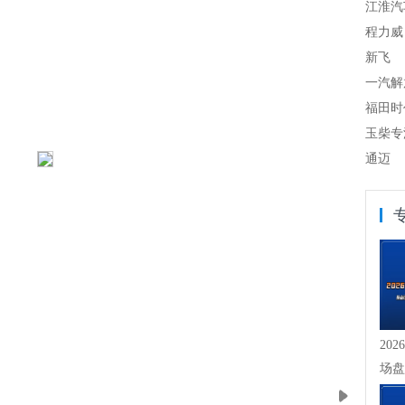
江淮汽
程力威
新飞
一汽解
福田时
玉柴专
通迈
20
场盘
崖式下