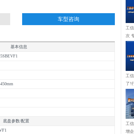
车型咨询
工信
次 
成，
基本信息
45SBEVF1
工信
了!
,3450mm
在崛起
底盘参数/配置
工信
VF1
增企