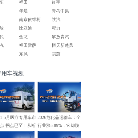
车
福田
红宇
华晨
青岛中集
南京依维柯
陕汽
放
比亚迪
程力
代
金龙
解放青汽
汽
福田雷萨
恒天新楚风
东风
骐蔚
专用车视频
261-5月医疗专用车市
2026危化品运输车：全
点 拐点已至！从断
行业涨5.89%，它却跌
...
58%，专用车...