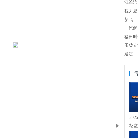
江淮汽
程力威
新飞
一汽解
福田时
玉柴专
通迈
20
场盘
崖式下