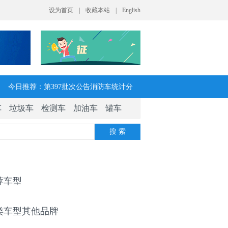
今日推荐：第397批次公告消防车统计分
车
垃圾车
检测车
加油车
罐车
析：公示企业达21家11种车型，水罐、器
搜 索
械消防车数量最多
今日推荐：让客户每趟多挣一点钱 大运
V7H危货牵引车获安徽客户青睐
荐车型
今日推荐：今年危险货物港口作业安全生
类车型其他品牌
产整治聚焦这四方面