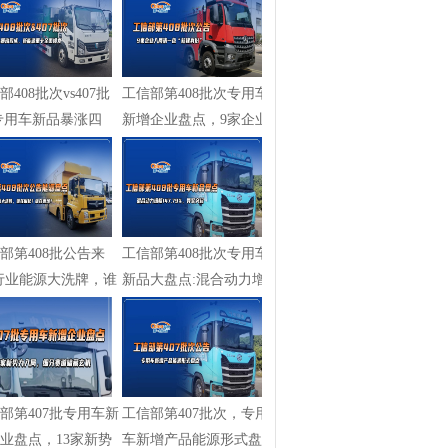
部408批次vs407批
工信部第408批次专用车
专用车新品暴涨四
新增企业盘点，9家企业
新能源...
入局清一...
部第408批公告来
工信部第408批次专用车
行业能源大洗牌，谁
新品大盘点:混合动力增
?谁...
幅147.79...
部第407批专用车新
工信部第407批次，专用
业盘点，13家新势
车新增产品能源形式盘