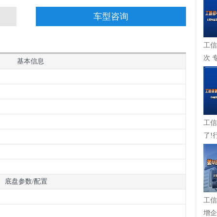
车型咨询
工信
次 
基本信息
成，
工信
了!
在崛起
底盘参数/配置
工信
增企