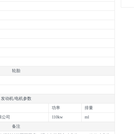
力入
轮胎
发动机/电机参数
功率
排量
限公司
110kw
ml
备注