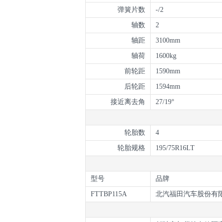
弹簧片数
-/2
轴数
2
轴距
3100mm
轴荷
1600kg
前轮距
1590mm
后轮距
1594mm
接近离去角
27/19°
轮胎数
4
轮胎规格
195/75R16LT
型号
品牌
FTTBP115A
北汽福田汽车股份有