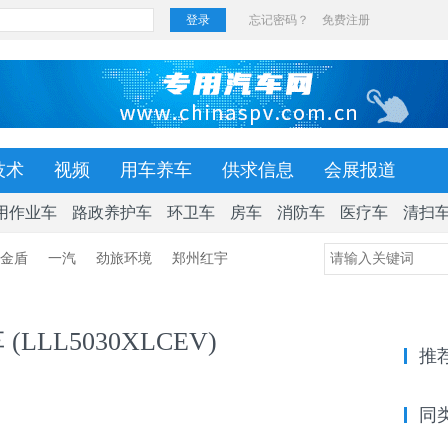
技术
视频
用车养车
供求信息
会展报道
用作业车
路政养护车
环卫车
房车
消防车
医疗车
清扫
金盾
一汽
劲旅环境
郑州红宇
LLL5030XLCEV)
推
同