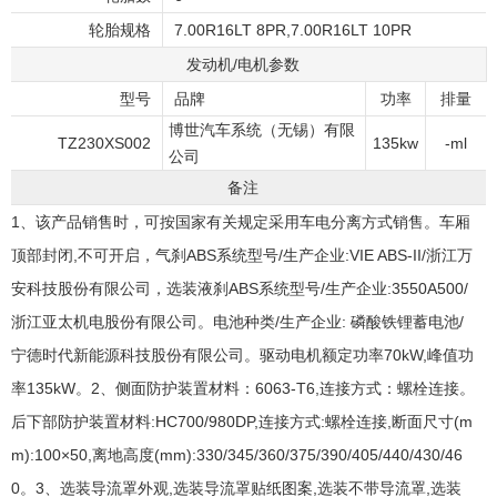
轮胎规格
7.00R16LT 8PR,7.00R16LT 10PR
发动机/电机参数
型号
品牌
功率
排量
博世汽车系统（无锡）有限
TZ230XS002
135kw
-ml
公司
备注
1、该产品销售时，可按国家有关规定采用车电分离方式销售。车厢
顶部封闭,不可开启，气刹ABS系统型号/生产企业:VIE ABS-II/浙江万
安科技股份有限公司，选装液刹ABS系统型号/生产企业:3550A500/
浙江亚太机电股份有限公司。电池种类/生产企业: 磷酸铁锂蓄电池/
宁德时代新能源科技股份有限公司。驱动电机额定功率70kW,峰值功
率135kW。2、侧面防护装置材料：6063-T6,连接方式：螺栓连接。
后下部防护装置材料:HC700/980DP,连接方式:螺栓连接,断面尺寸(m
m):100×50,离地高度(mm):330/345/360/375/390/405/440/430/46
0。3、选装导流罩外观,选装导流罩贴纸图案,选装不带导流罩,选装