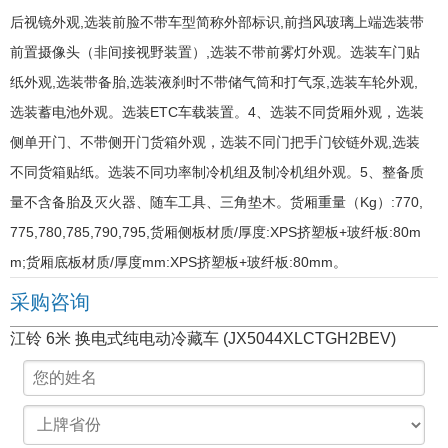
后视镜外观,选装前脸不带车型简称外部标识,前挡风玻璃上端选装带
前置摄像头（非间接视野装置）,选装不带前雾灯外观。选装车门贴
纸外观,选装带备胎,选装液刹时不带储气筒和打气泵,选装车轮外观,
选装蓄电池外观。选装ETC车载装置。4、选装不同货厢外观，选装
侧单开门、不带侧开门货箱外观，选装不同门把手门铰链外观,选装
不同货箱贴纸。选装不同功率制冷机组及制冷机组外观。5、整备质
量不含备胎及灭火器、随车工具、三角垫木。货厢重量（Kg）:770,
775,780,785,790,795,货厢侧板材质/厚度:XPS挤塑板+玻纤板:80m
m;货厢底板材质/厚度mm:XPS挤塑板+玻纤板:80mm。
采购咨询
江铃 6米 换电式纯电动冷藏车 (JX5044XLCTGH2BEV)