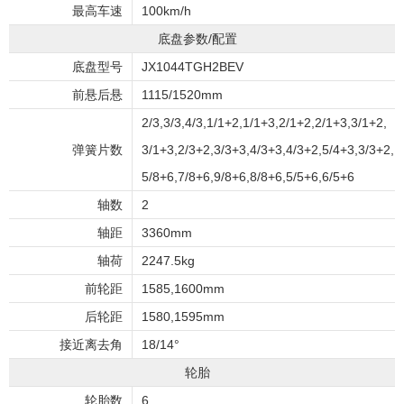
最高车速
100km/h
底盘参数/配置
底盘型号
JX1044TGH2BEV
前悬后悬
1115/1520mm
2/3,3/3,4/3,1/1+2,1/1+3,2/1+2,2/1+3,3/1+2,
弹簧片数
3/1+3,2/3+2,3/3+3,4/3+3,4/3+2,5/4+3,3/3+2,
5/8+6,7/8+6,9/8+6,8/8+6,5/5+6,6/5+6
轴数
2
轴距
3360mm
轴荷
2247.5kg
前轮距
1585,1600mm
后轮距
1580,1595mm
接近离去角
18/14°
轮胎
轮胎数
6