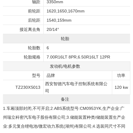
轴距
3350mm
前轮距
1620,1650,1670mm
后轮距
1540,159mm
接近离去角
20/14°
轮胎
轮胎数
6
轮胎规格
7.00R16LT 8PR,6.50R16LT 12PR
发动机/电机参数
型号
品牌
功率
西安智德汽车电子控制系统有限公
TZ230XS013
120 kw
司
备注
1.车厢顶部封闭,不可开启;2.ABS系统型号:CM0953YK,生产企业:广
州瑞立科密汽车电子股份有限公司;3.储能装置种类/储能装置生产企
业:多元复合锂电池/微宏动力系统(湖州)有限公司;4.选装同尺寸不同