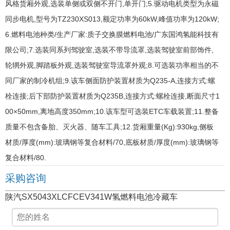
风格货厢外观,选装单侧或双侧不开门,单开门;5.驱动电机类型为永磁
同步电机,型号为TZ230XS013,额定功率为60kW,峰值功率为120kW;
6.燃料电池种类/生产厂家:质子交换膜燃料电池/广东国鸿氢能科技有
限公司;7.选装同系列驾驶室,选装不带导流罩,选装驾驶室前部饰件,
轮辋外观,脚踏板外观,选装驾驶室导流罩外观;8.可选装功率相当的不
同厂家的制冷机组;9.该车侧面防护装置材质为Q235-A,连接方式:螺
栓连接;后下部防护装置材质为Q235B,连接方式:螺栓连接,断面尺寸1
00×50mm,离地高度350mm;10.该车型可选装ETC车载装置;11.整备
质量不包含备胎、灭火器、随车工具;12.货厢重量(Kg):930kg,侧板
材质/厚度(mm):玻璃钢等复合材料/70,底板材质/厚度(mm):玻璃钢等
复合材料/80.
采购咨询
陕汽SX5043XLCFCEV341W氢燃料电池冷藏车