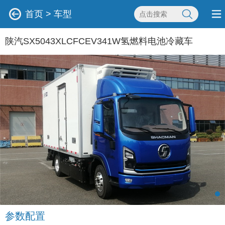
首页
>
车型
陕汽SX5043XLCFCEV341W氢燃料电池冷藏车
参数配置